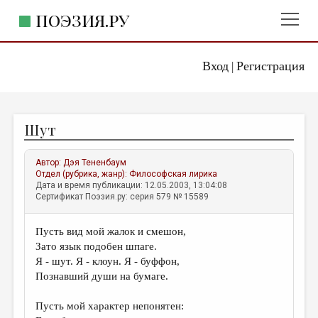
ПОЭЗИЯ.РУ
Вход
Регистрация
ГЛАВНОЕ МЕНЮ
|
ПОЭЗИЯ.РУ
ИЗДАТЕЛЬСТВО
Шут
ЖАНРЫ
АВТОРЫ
Автор:
Дэя Тененбаум
Отдел (рубрика, жанр):
Философская лирика
КОММЕНТАРИИ
Дата и время публикации: 12.05.2003, 13:04:08
Сертификат Поэзия.ру: серия 579 № 15589
ЛИТСАЛОН
Пусть вид мой жалок и смешон,
НОВОСТИ
Зато язык подобен шпаге.
ПРАВИЛА САЙТА
Я - шут. Я - клоун. Я - буффон,
Познавший души на бумаге.
ОТДЕЛЫ И РУБРИКИ
Пусть мой характер непонятен:
ИЗБРАННОЕ