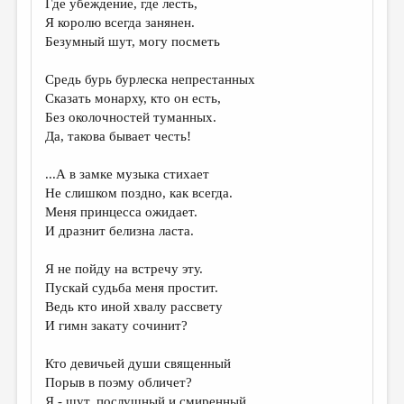
Где убеждение, где лесть,
Я королю всегда занянен.
ДАЙДЖЕСТ
Безумный шут, могу посметь
ПРОИЗВЕДЕНИЯ
Средь бурь бурлеска непрестанных
ПЕРЕВОДЫ
Сказать монарху, кто он есть,
Без околочностей туманных.
КОНКУРСЫ
Да, такова бывает честь!
ДЕТСКАЯ КОМНАТА
...А в замке музыка стихает
КНИЖНАЯ ПОЛКА
Не слишком поздно, как всегда.
Меня принцесса ожидает.
ОБЗОР ЛИТЕРАТУРЫ
И дразнит белизна ласта.
СТРАНИЦЫ ПАМЯТИ
Я не пойду на встречу эту.
ОБЪЯВЛЕНИЯ
Пускай судьба меня простит.
Ведь кто иной хвалу рассвету
КОЛОНКА РЕДАКТОРА
И гимн закату сочинит?
РЕДКОЛЛЕГИЯ
Кто девичьей души священный
ОТ РЕДАКЦИИ
Порыв в поэму обличет?
Я - шут, послушный и смиренный,