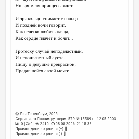
МАЛАЯ ПРОЗА
Но зря меня принцессаждет.
ЭССЕИСТИКА
И зря кольцо снимает с пальца
ЛИТЕРАТУРОВЕДЕНИЕ
И поздней ночи говорит,
Как нелегко любить паяца,
КУЛЬТУРОВЕДЕНИЕ
Как сердце плачет и болит...
ПУБЛИЦИСТИКА
Гротеску случай неподвластный,
РЕЦЕНЗИРОВАНИЕ
И неподвластный суете.
Пишу о девушке прекрасной,
ЦИКЛЫ ПУБЛИКАЦИЙ
Предавшейся своей мечте.
ТРЕДИАКОВСКИЙ
МЕДИА
ВКОНТАКТЕ
Дэя Тененбаум
, 2003
Сертификат Поэзия.ру: серия 579 № 15589 от 12.05.2003
0 |
0 |
2410 |
08.08.2026. 21:15:33
Произведение оценили (+): []
Произведение оценили (-): []