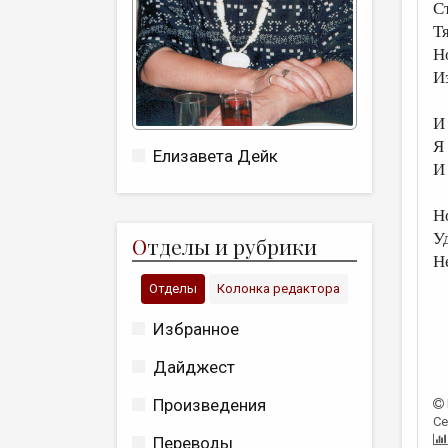
С
Т
Н
И
И
Я
Елизавета Дейк
И
Н
Уд
О
тделы и рубрики
Н
Отделы
Колонка редактора
Избранное
Дайджест
Произведения
Се
Переводы