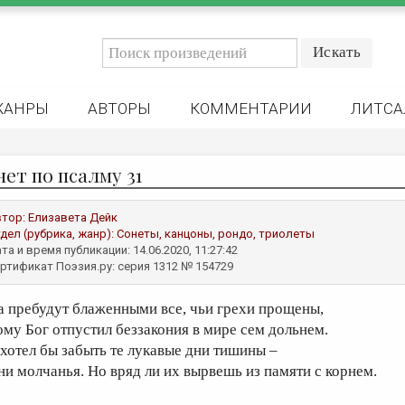
ЖАНРЫ
АВТОРЫ
КОММЕНТАРИИ
ЛИТСА
нет по псалму 31
втор:
Елизавета Дейк
дел (рубрика, жанр):
Сонеты, канцоны, рондо, триолеты
та и время публикации: 14.06.2020, 11:27:42
ртификат Поэзия.ру: серия 1312 № 154729
а пребудут блаженными все, чьи грехи прощены,
ому Бог отпустил беззакония в мире сем дольнем.
 хотел бы забыть те лукавые дни тишины –
ни молчанья. Но вряд ли их вырвешь из памяти с корнем.