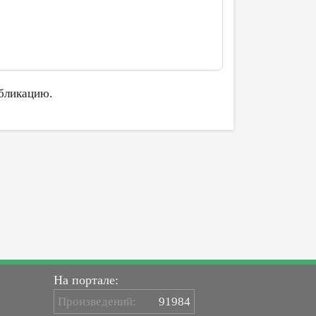
бликацию.
На портале:
Произведений:
91984