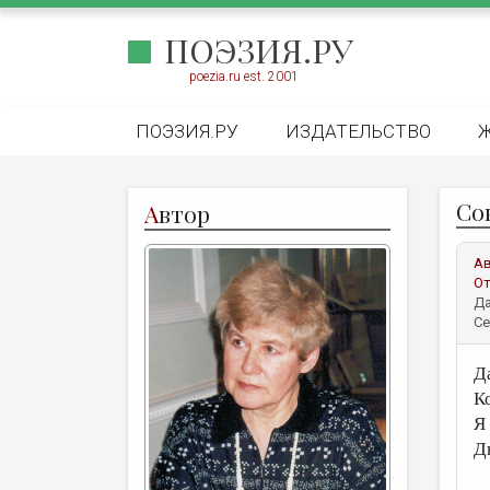
ПОЭЗИЯ.РУ
poezia.ru est. 2001
ПОЭЗИЯ.РУ
ИЗДАТЕЛЬСТВО
Со
А
втор
А
От
Да
Се
Д
К
Я
Д