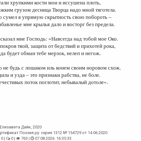
тали хрупкими кости мои и иссушена плоть,
яжким грузом десница Творца надо мной тяготела.
о сумел я упрямую скрытность свою побороть –
збавленье мне крылья дало и восторг без предела.
 сказал мне Господь: «Навсегда над тобой мое Око.
 покров твой, защита от бедствий и прихотей рока,
 да будет обман тебе мерзок, нелеп и негож.
о не будь с лошаком иль конем своим норовом схож.
ила и узда – это признаки рабства, не боле.
ечестивых поток поглотит, небывалый дотоле».
Елизавета Дейк
, 2020
ртификат Поэзия.ру: серия 1312 № 154729 от 14.06.2020
0 |
0 |
763 |
07.08.2026. 16:35:33