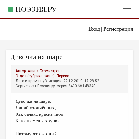
ПОЭЗИЯ.РУ
Вход
Регистрация
ГЛАВНОЕ МЕНЮ
|
ПОЭЗИЯ.РУ
ИЗДАТЕЛЬСТВО
Девочка на шаре
ЖАНРЫ
АВТОРЫ
Автор:
Алина Бурмистрова
Отдел (рубрика, жанр):
Лирика
КОММЕНТАРИИ
Дата и время публикации: 22.12.2019, 17:28:52
Сертификат Поэзия.ру: серия 2400 № 148349
ЛИТСАЛОН
Девочка на шаре...
НОВОСТИ
Линий утончённых,
ПРАВИЛА САЙТА
Как баланс красив твой,
Как он смел и хрупок.
ОТДЕЛЫ И РУБРИКИ
Потому что каждый
ИЗБРАННОЕ