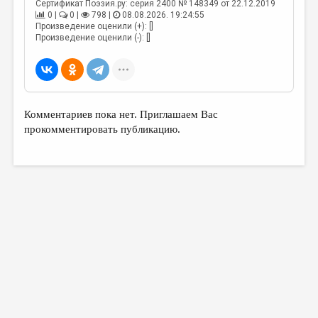
МАЛАЯ ПРОЗА
Сертификат Поэзия.ру: серия 2400 № 148349 от 22.12.2019
0 |
0 |
798 |
08.08.2026. 19:24:55
Произведение оценили (+): []
ЭССЕИСТИКА
Произведение оценили (-): []
ЛИТЕРАТУРОВЕДЕНИЕ
КУЛЬТУРОВЕДЕНИЕ
ПУБЛИЦИСТИКА
Комментариев пока нет. Приглашаем Вас
РЕЦЕНЗИРОВАНИЕ
прокомментировать публикацию.
ЦИКЛЫ ПУБЛИКАЦИЙ
ТРЕДИАКОВСКИЙ
МЕДИА
ВКОНТАКТЕ