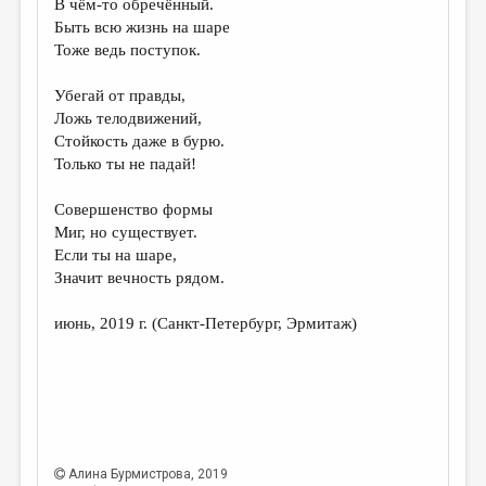
В чём-то обречённый.
Быть всю жизнь на шаре
ДАЙДЖЕСТ
Тоже ведь поступок.
ПРОИЗВЕДЕНИЯ
Убегай от правды,
ПЕРЕВОДЫ
Ложь телодвижений,
Стойкость даже в бурю.
КОНКУРСЫ
Только ты не падай!
ДЕТСКАЯ КОМНАТА
Совершенство формы
КНИЖНАЯ ПОЛКА
Миг, но существует.
Если ты на шаре,
ОБЗОР ЛИТЕРАТУРЫ
Значит вечность рядом.
СТРАНИЦЫ ПАМЯТИ
июнь, 2019 г. (Санкт-Петербург, Эрмитаж)
ОБЪЯВЛЕНИЯ
КОЛОНКА РЕДАКТОРА
РЕДКОЛЛЕГИЯ
ОТ РЕДАКЦИИ
Алина Бурмистрова
, 2019