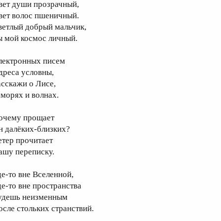
вет души прозрачный,
вет волос пшеничный.
ветлый добрый мальчик,
ы мой космос личный.
лектронных писем
дреса условны,
асскажи о Лисе,
 морях и волнах.
очему прощает
н далёких-близких?
етер прочитает
ашу переписку.
де-то вне Вселенной,
де-то вне пространства
удешь неизменным
осле стольких странствий.