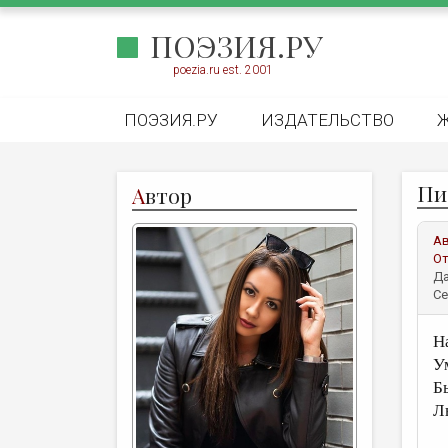
ПОЭЗИЯ.РУ
poezia.ru est. 2001
ПОЭЗИЯ.РУ
ИЗДАТЕЛЬСТВО
Пи
А
втор
А
От
Да
Се
Н
У
Б
Л