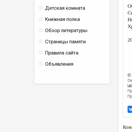
О
Детская комната
С
Книжная полка
Н
Х
Обзор литературы
20
Страницы памяти
Правила сайта
Объявления
Се
Пр
Пр
Ком