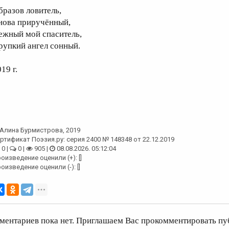
бразов ловитель,
нова приручённый,
ежный мой спаситель,
рупкий ангел сонный.
19 г.
Алина Бурмистрова
, 2019
ртификат Поэзия.ру: серия 2400 № 148348 от 22.12.2019
0 |
0 |
905 |
08.08.2026. 05:12:04
оизведение оценили (+): []
оизведение оценили (-): []
ментариев пока нет. Приглашаем Вас прокомментировать пу