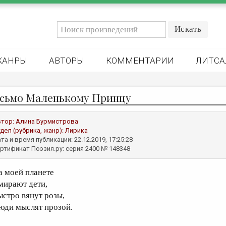
ЖАНРЫ
АВТОРЫ
КОММЕНТАРИИ
ЛИТСА
сьмо Маленькому Принцу
втор:
Алина Бурмистрова
дел (рубрика, жанр):
Лирика
та и время публикации: 22.12.2019, 17:25:28
ртификат Поэзия.ру: серия 2400 № 148348
а моей планете
мирают дети,
ыстро вянут розы,
юди мыслят прозой.