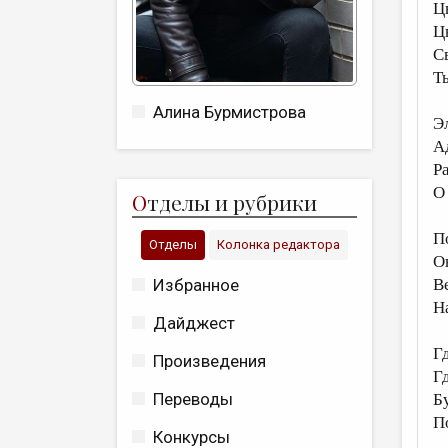
Ц
Ц
С
Т
Алина Бурмистрова
Э
А
Р
О
О
тделы и рубрики
П
Отделы
Колонка редактора
О
Избранное
В
Н
Дайджест
Г
Произведения
Г
Переводы
Б
П
Конкурсы