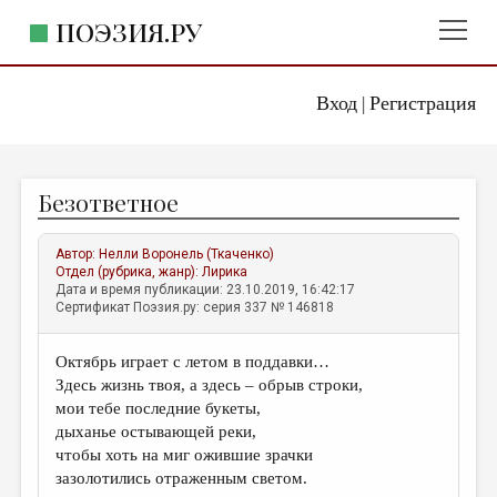
ПОЭЗИЯ.РУ
Вход
Регистрация
ГЛАВНОЕ МЕНЮ
|
ПОЭЗИЯ.РУ
ИЗДАТЕЛЬСТВО
Безответное
ЖАНРЫ
АВТОРЫ
Автор:
Нелли Воронель (Ткаченко)
Отдел (рубрика, жанр):
Лирика
КОММЕНТАРИИ
Дата и время публикации: 23.10.2019, 16:42:17
Сертификат Поэзия.ру: серия 337 № 146818
ЛИТСАЛОН
Октябрь играет с летом в поддавки…
НОВОСТИ
Здесь жизнь твоя, а здесь – обрыв строки,
ПРАВИЛА САЙТА
мои тебе последние букеты,
дыханье остывающей реки,
чтобы хоть на миг ожившие зрачки
ОТДЕЛЫ И РУБРИКИ
зазолотились отраженным светом.
ИЗБРАННОЕ