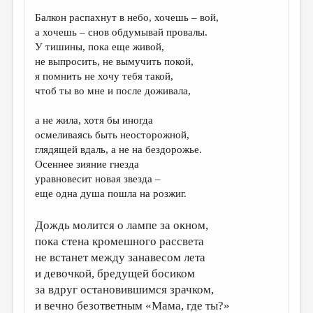
Балкон распахнут в небо, хочешь – вой,
ДАЙДЖЕСТ
а хочешь – снов обдумывай провалы.
ПРОИЗВЕДЕНИЯ
У тишины, пока еще живой,
не выпросить, не вымучить покой,
ПЕРЕВОДЫ
я помнить не хочу тебя такой,
чтоб ты во мне и после доживала,
КОНКУРСЫ
ДЕТСКАЯ КОМНАТА
а не жила, хотя бы иногда
осмеливаясь быть неосторожной,
КНИЖНАЯ ПОЛКА
глядящей вдаль, а не на бездорожье.
Осеннее зияние гнезда
ОБЗОР ЛИТЕРАТУРЫ
уравновесит новая звезда –
СТРАНИЦЫ ПАМЯТИ
еще одна душа пошла на розжиг.
ОБЪЯВЛЕНИЯ
Дождь молится о лампе за окном,
пока стена кромешного рассвета
КОЛОНКА РЕДАКТОРА
не встанет между занавесом лета
РЕДКОЛЛЕГИЯ
и девочкой, бредущей босиком
за вдруг остановившимся зрачком,
ОТ РЕДАКЦИИ
и вечно безответным «Мама, где ты?»