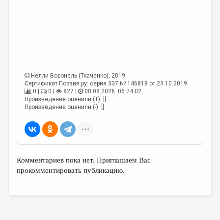
МАЛАЯ ПРОЗА
ЭССЕИСТИКА
ЛИТЕРАТУРОВЕДЕНИЕ
КУЛЬТУРОВЕДЕНИЕ
ПУБЛИЦИСТИКА
Нелли Воронель (Ткаченко)
, 2019
Сертификат Поэзия.ру: серия 337 № 146818 от 23.10.2019
РЕЦЕНЗИРОВАНИЕ
0 |
0 |
827 |
08.08.2026. 06:24:02
Произведение оценили (+): []
ЦИКЛЫ ПУБЛИКАЦИЙ
Произведение оценили (-): []
ТРЕДИАКОВСКИЙ
МЕДИА
ВКОНТАКТЕ
Комментариев пока нет. Приглашаем Вас
прокомментировать публикацию.