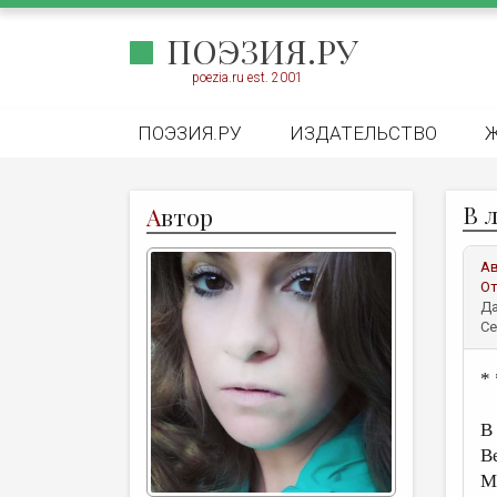
ПОЭЗИЯ.РУ
poezia.ru est. 2001
ПОЭЗИЯ.РУ
ИЗДАТЕЛЬСТВО
В л
А
втор
А
От
Да
Се
* 
В
В
М