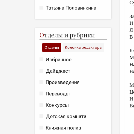
С
Татьяна Половинкина
З
И
Я
О
тделы и рубрики
В
Отделы
Колонка редактора
Б
М
Избранное
Н
Дайджест
В
Произведения
М
Ц
Переводы
И
Конкурсы
В
Детская комната
Книжная полка