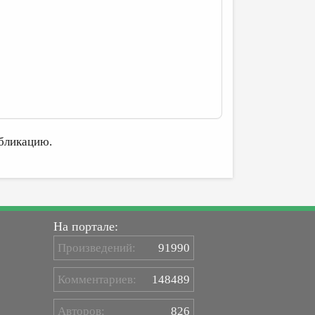
бликацию.
На портале:
Произведений:
91990
Комментариев:
148489
Авторов:
826