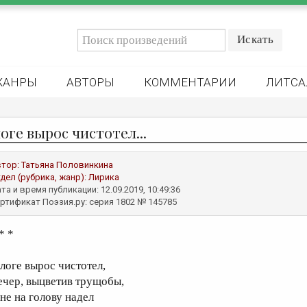
ЖАНРЫ
АВТОРЫ
КОММЕНТАРИИ
ЛИТСА
оге вырос чистотел...
втор:
Татьяна Половинкина
дел (рубрика, жанр):
Лирика
та и время публикации: 12.09.2019, 10:49:36
ртификат Поэзия.ру: серия 1802 № 145785
* *
 логе вырос чистотел,
ечер, выцветив трущобы,
не на голову надел