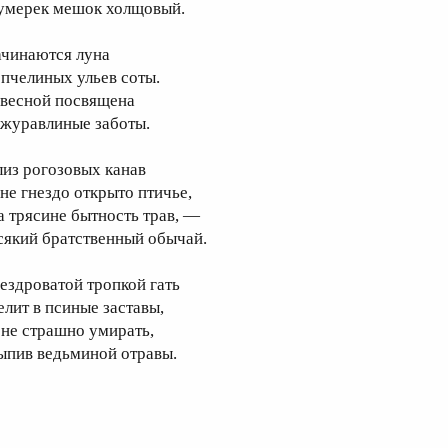
умерек мешок холщовый.
ачинаются луна
 пчелиных ульев соты.
 весной посвящена
 журавлиные заботы.
лиз рогозовых канав
не гнездо открыто птичье,
а трясине бытность трав, —
сякий братственный обычай.
ездроватой тропкой гать
елит в псиные заставы,
 не страшно умирать,
ыпив ведьминой отравы.