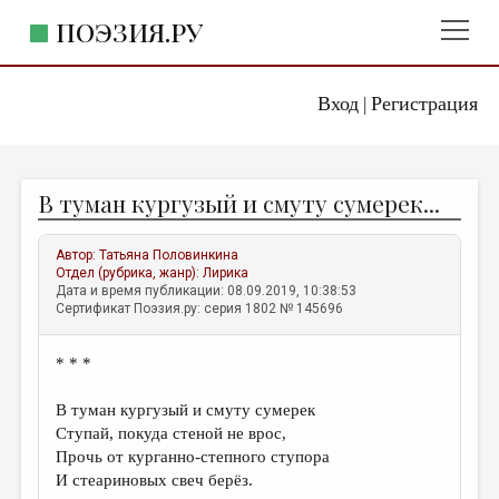
ПОЭЗИЯ.РУ
Вход
Регистрация
ГЛАВНОЕ МЕНЮ
|
ПОЭЗИЯ.РУ
ИЗДАТЕЛЬСТВО
В туман кургузый и смуту сумерек...
ЖАНРЫ
АВТОРЫ
Автор:
Татьяна Половинкина
Отдел (рубрика, жанр):
Лирика
КОММЕНТАРИИ
Дата и время публикации: 08.09.2019, 10:38:53
Сертификат Поэзия.ру: серия 1802 № 145696
ЛИТСАЛОН
* * *
НОВОСТИ
ПРАВИЛА САЙТА
В туман кургузый и смуту сумерек
Ступай, покуда стеной не врос,
Прочь от курганно-степного ступора
ОТДЕЛЫ И РУБРИКИ
И стеариновых свеч берёз.
ИЗБРАННОЕ