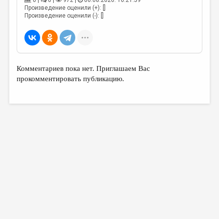
0 |
0 |
972 |
06.08.2026. 16:21:59
МАЛАЯ ПРОЗА
Произведение оценили (+): []
Произведение оценили (-): []
ЭССЕИСТИКА
ЛИТЕРАТУРОВЕДЕНИЕ
КУЛЬТУРОВЕДЕНИЕ
Комментариев пока нет. Приглашаем Вас
ПУБЛИЦИСТИКА
прокомментировать публикацию.
РЕЦЕНЗИРОВАНИЕ
ЦИКЛЫ ПУБЛИКАЦИЙ
ТРЕДИАКОВСКИЙ
МЕДИА
ВКОНТАКТЕ