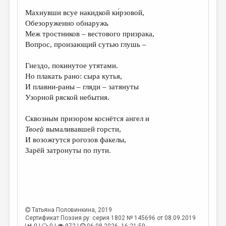
Махнувши всуе накидкой ки́рзовой,
ДАЙДЖЕСТ
Обезоруженно обнаружь
ПРОИЗВЕДЕНИЯ
Меж тростников – вестового призрака,
Вопрос, пронзающий сутью глушь –
ПЕРЕВОДЫ
Гнездо, покинутое утятами.
КОНКУРСЫ
Но плакать рано: сыра кутья,
ДЕТСКАЯ КОМНАТА
И плавни-раны – гляди – затянуты
Узорной ряской небытия.
КНИЖНАЯ ПОЛКА
Сквозным призором коснётся ангел и
ОБЗОР ЛИТЕРАТУРЫ
Твоей
вымаливавшей горсти,
СТРАНИЦЫ ПАМЯТИ
И возожгутся рогозов факелы,
Зарёй затронуты по пути.
ОБЪЯВЛЕНИЯ
КОЛОНКА РЕДАКТОРА
РЕДКОЛЛЕГИЯ
Татьяна Половинкина
, 2019
ОТ РЕДАКЦИИ
Сертификат Поэзия.ру: серия 1802 № 145696 от 08.09.2019