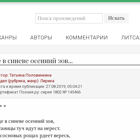
ЖАНРЫ
АВТОРЫ
КОММЕНТАРИИ
ЛИТСА
 в синеве осенний зов...
втор:
Татьяна Половинкина
дел (рубрика, жанр):
Лирика
та и время публикации: 27.08.2019, 05:04:21
ртификат Поэзия.ру: серия 1802 № 145466
* *
де в синеве осенний зов,
таницы туч идут на нерест.
 сосновых рощах рдеет вереск,