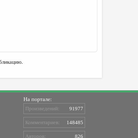
бликацию.
На портале:
Произведений:
91977
Комментариев:
148485
Авторов:
826