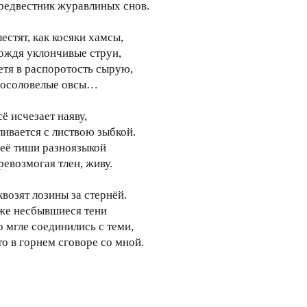
редвестник журавлиных снов.
естят, как косяки хамсы,
ождя уклончивые струи,
етя в распоротость сырую,
 осоловелые овсы…
ё исчезает наяву,
ливается с листвою зыбкой.
 её тиши разноязыкой
ревозмогая тлен, живу.
квозят лозины за стернёй.
же несбывшиеся тени
о мгле соединились с теми,
то в горнем сговоре со мной.