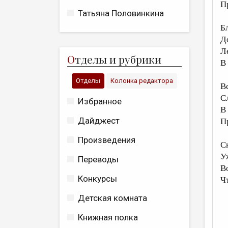
П
Татьяна Половинкина
Бл
Д
Л
О
тделы и рубрики
В
Отделы
Колонка редактора
Вс
С
Избранное
В
Дайджест
П
Произведения
С
У
Переводы
В
Конкурсы
Ч
Детская комната
Книжная полка