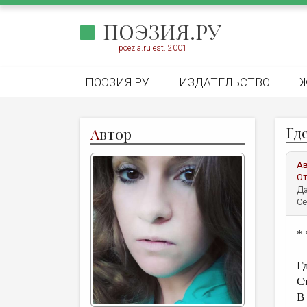
ПОЭЗИЯ.РУ
poezia.ru est. 2001
ПОЭЗИЯ.РУ
ИЗДАТЕЛЬСТВО
Где
А
втор
А
От
Да
Се
* 
Г
С
В