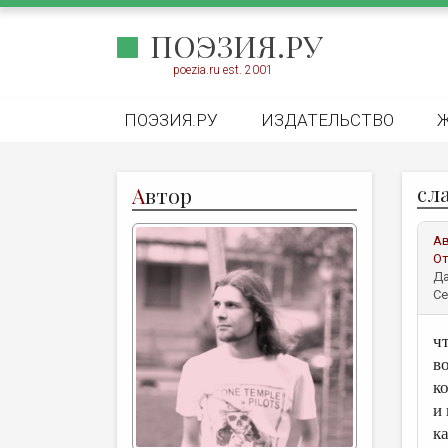
ПОЭЗИЯ.РУ
poezia.ru est. 2001
ПОЭЗИЯ.РУ
ИЗДАТЕЛЬСТВО
сл
А
втор
А
От
Да
Се
ч
в
к
и
к