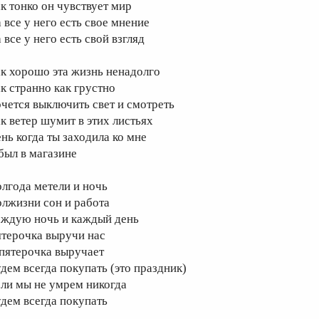
ак тонко он чувствует мир
 все у него есть свое мнение
 все у него есть свой взгляд
ак хорошо эта жизнь ненадолго
ак странно как грустно
очется выключить свет и смотреть
ак ветер шумит в этих листьях
ень когда ты заходила ко мне
 был в магазине
олгода метели и ночь
олжизни сон и работа
аждую ночь и каждый день
ятерочка выручи нас
 пятерочка выручает
удем всегда покупать (это праздник)
сли мы не умрем никогда
удем всегда покупать