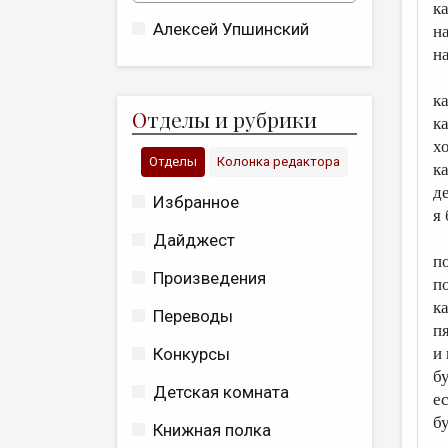
к
Алексей Упшинский
на
на
к
О
тделы и рубрики
к
х
Отделы
Колонка редактора
к
д
Избранное
я
Дайджест
п
Произведения
п
к
Переводы
п
и
Конкурсы
б
Детская комната
е
б
Книжная полка