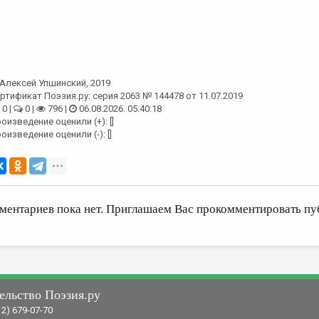
Алексей Упшинский
, 2019
ртификат Поэзия.ру: серия 2063 № 144478 от 11.07.2019
0 |
0 |
796 |
06.08.2026. 05:40:18
оизведение оценили (+): []
оизведение оценили (-): []
ментариев пока нет. Приглашаем Вас прокомментировать пу
ельство Поэзия.ру
12) 679-07-70