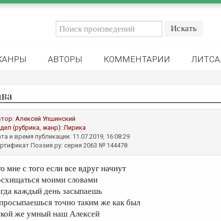
ЖАНРЫ
АВТОРЫ
КОММЕНТАРИИ
ЛИТСА
ава
втор:
Алексей Упшинский
дел (рубрика, жанр):
Лирика
та и время публикации: 11.07.2019, 16:08:29
ртификат Поэзия.ру: серия 2063 № 144478
то мне с того если все вдруг начнут
осхищаться моими словами
огда каждый день засыпаешь
 просыпаешься точно таким же как был
акой же умный наш Алексей