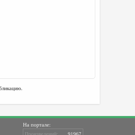
бликацию.
На портале:
Произведений:
91967