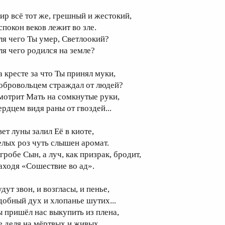
ир всё тот же, грешный и жестокий,
спокон веков лежит во зле.
ля чего Ты умер, Светлоокий?
ля чего родился на земле?
а кресте за что Ты принял муки,
обровольцем страждал от людей?
мотрит Мать на сомкнутые руки,
ердцем видя раны от гвоздей...
ет луны залил Её в киоте,
елых роз чуть слышен аромат.
гробе Сын, а луч, как призрак, бродит,
аходя «Сошествие во ад».
дут звон, и возгласы, и пенье,
добный дух и хлопанье шутих...
ы пришёл нас выкупить из плена,
е деля на мёртвых и живых.