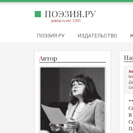
ПОЭЗИЯ.РУ
poezia.ru est. 2001
ПОЭЗИЯ.РУ
ИЗДАТЕЛЬСТВО
На
А
втор
А
От
Да
Се
*
С
В
С
П