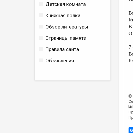
Детская комната
Во
Книжная полка
Кт
Обзор литературы
В
О
Страницы памяти
7 
Правила сайта
В
Объявления
Б
Се
Пр
Пр