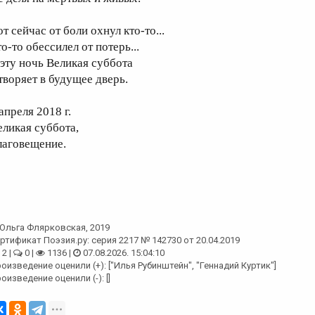
т сейчас от боли охнул кто-то...
о-то обессилел от потерь...
 эту ночь Великая суббота
творяет в будущее дверь.
апреля 2018 г.
еликая суббота,
лаговещение.
Ольга Флярковская
, 2019
ртификат Поэзия.ру: серия 2217 № 142730 от 20.04.2019
2 |
0 |
1136 |
07.08.2026. 15:04:10
оизведение оценили (+): ["Илья Рубинштейн", "Геннадий Куртик"]
оизведение оценили (-): []