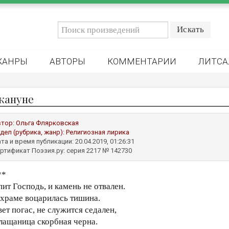
ЖАНРЫ
АВТОРЫ
КОММЕНТАРИИ
ЛИТСА
кануне
втор:
Ольга Флярковская
дел (рубрика, жанр):
Религиозная лирика
та и время публикации: 20.04.2019, 01:26:31
ртификат Поэзия.ру: серия 2217 № 142730
**
пит Господь, и камень не отвален.
 храме воцарилась тишина.
вет погас, не служится седален,
лащаница скорбная черна.