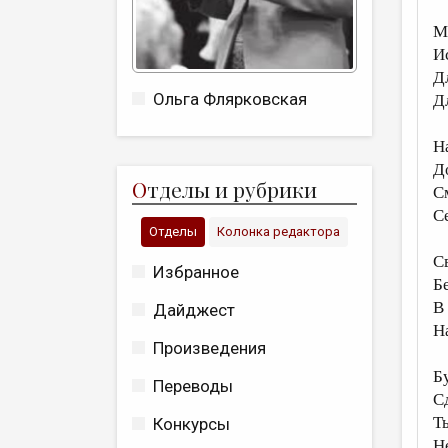
М
И
Д
Ольга Флярковская
Д
Н
Д
О
тделы и рубрики
С
С
Отделы
Колонка редактора
Св
Избранное
Б
В 
Дайджест
Н
Произведения
Бу
Переводы
С
Т
Конкурсы
Н