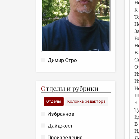
Н
К
Т
Н
З
В
Н
В
С
Димир Стро
О
Из
И
О
тделы и рубрики
Н
Ш
Отделы
Колонка редактора
Ч
Т
Избранное
Е
В
Дайджест
И
Произведения
Д