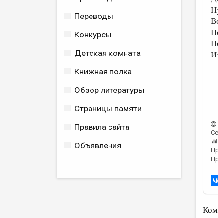
Ну
Переводы
В
П
Конкурсы
П
Детская комната
И
Книжная полка
Обзор литературы
Страницы памяти
Правила сайта
Се
Объявления
Пр
Пр
Ком