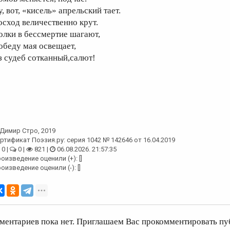
, вот, «кисель» апрельский тает.
осход величественно крут.
олки в бессмертие шагают,
обеду мая освещает,
з судеб сотканный,салют!
Димир Стро
, 2019
ртификат Поэзия.ру: серия 1042 № 142646 от 16.04.2019
0 |
0 |
821 |
06.08.2026. 21:57:35
оизведение оценили (+): []
оизведение оценили (-): []
ментариев пока нет. Приглашаем Вас прокомментировать пу