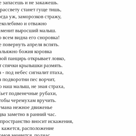
е запасешь и не закажешь.
 рассвету станет гуще тишь,
огда уж, заморозков стражу,
еколебимо и отважно
аменит выросший малыш.
о всем видна его сноровка!
е повернуть апреля вспять.
альяжно божия коровка
вой панцирь открывает ловко,
т спячки крылышки размять.
 - под небес сигналит птаха,
з подворотни пес ворчит,
о наш малыш, не зная страха,
ьет подвенечные рубахи,
тобы черемухам вручить.
умана нежное движенье
два заметно в ранний час.
 пространство вносит искажения,
, кажется, расположение
омов меняется, подчас.