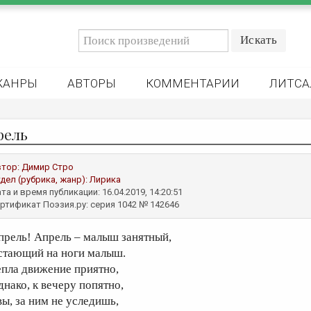
ЖАНРЫ
АВТОРЫ
КОММЕНТАРИИ
ЛИТСА
рель
втор:
Димир Стро
дел (рубрика, жанр):
Лирика
та и время публикации: 16.04.2019, 14:20:51
ртификат Поэзия.ру: серия 1042 № 142646
прель! Апрель – малыш занятный,
стающий на ноги малыш.
епла движение приятно,
днако, к вечеру попятно,
вы, за ним не уследишь,