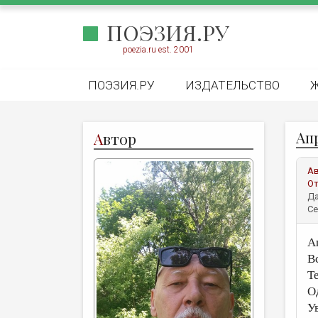
ПОЭЗИЯ.РУ
poezia.ru est. 2001
ПОЭЗИЯ.РУ
ИЗДАТЕЛЬСТВО
Ап
А
втор
А
От
Да
Се
А
В
Т
О
У