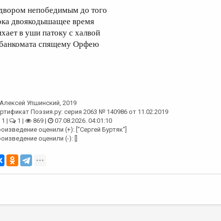
 двором непобедимым до того
ока двоякодышащее время
ихает в уши патоку с халвой
 банкомата спящему Орфею
Алексей Упшинский
, 2019
ртификат Поэзия.ру: серия 2063 № 140986 от 11.02.2019
1 |
1 |
869 |
07.08.2026. 04:01:10
оизведение оценили (+): ["Сергей Буртяк"]
оизведение оценили (-): []