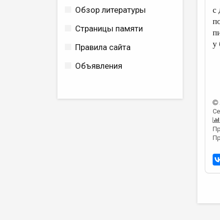
Обзор литературы
с
п
Страницы памяти
п
у
Правила сайта
Объявления
Се
Пр
Пр