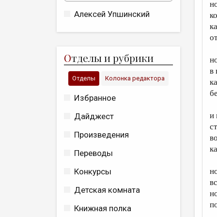
н
Алексей Упшинский
к
к
о
О
тделы и рубрики
н
в
Отделы
Колонка редактора
к
б
Избранное
и
Дайджест
с
Произведения
в
к
Переводы
н
Конкурсы
в
Детская комната
н
п
Книжная полка