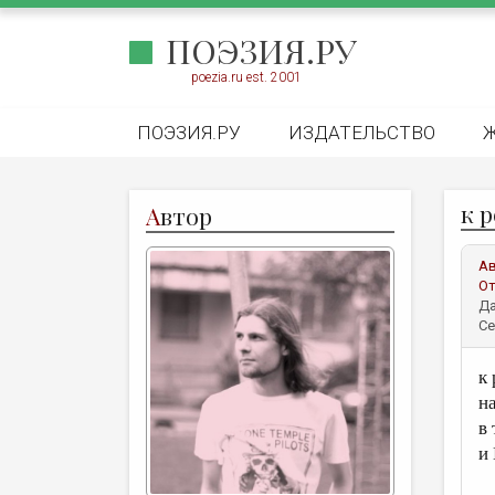
ПОЭЗИЯ.РУ
poezia.ru est. 2001
ПОЭЗИЯ.РУ
ИЗДАТЕЛЬСТВО
к 
А
втор
А
От
Да
Се
к
н
в
и