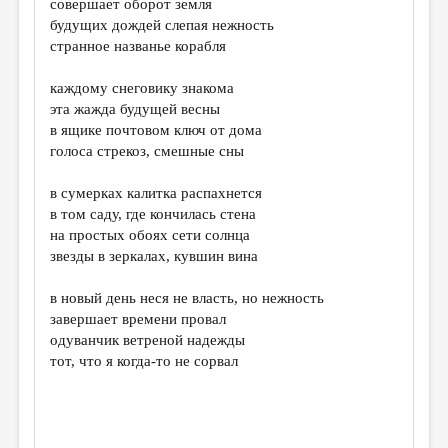
совершает оборот земля
будущих дождей слепая нежность
ДАЙДЖЕСТ
странное названье корабля
ПРОИЗВЕДЕНИЯ
каждому снеговику знакома
ПЕРЕВОДЫ
эта жажда будущей весны
в ящике почтовом ключ от дома
КОНКУРСЫ
голоса стрекоз, смешные сны
ДЕТСКАЯ КОМНАТА
в сумерках калитка распахнется
КНИЖНАЯ ПОЛКА
в том саду, где кончилась стена
на простых обоях сети солнца
ОБЗОР ЛИТЕРАТУРЫ
звезды в зеркалах, кувшин вина
СТРАНИЦЫ ПАМЯТИ
в новый день неся не власть, но нежность
ОБЪЯВЛЕНИЯ
завершает времени провал
одуванчик ветреной надежды
КОЛОНКА РЕДАКТОРА
тот, что я когда-то не сорвал
РЕДКОЛЛЕГИЯ
ОТ РЕДАКЦИИ