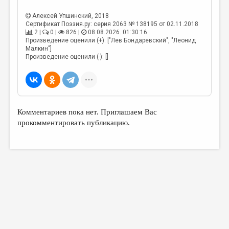
МАЛАЯ ПРОЗА
Алексей Упшинский
, 2018
ЭССЕИСТИКА
Сертификат Поэзия.ру: серия 2063 № 138195 от 02.11.2018
2 |
0 |
826 |
08.08.2026. 01:30:16
ЛИТЕРАТУРОВЕДЕНИЕ
Произведение оценили (+): ["Лев Бондаревский", "Леонид
Малкин"]
КУЛЬТУРОВЕДЕНИЕ
Произведение оценили (-): []
ПУБЛИЦИСТИКА
РЕЦЕНЗИРОВАНИЕ
ЦИКЛЫ ПУБЛИКАЦИЙ
Комментариев пока нет. Приглашаем Вас
прокомментировать публикацию.
ТРЕДИАКОВСКИЙ
МЕДИА
ВКОНТАКТЕ