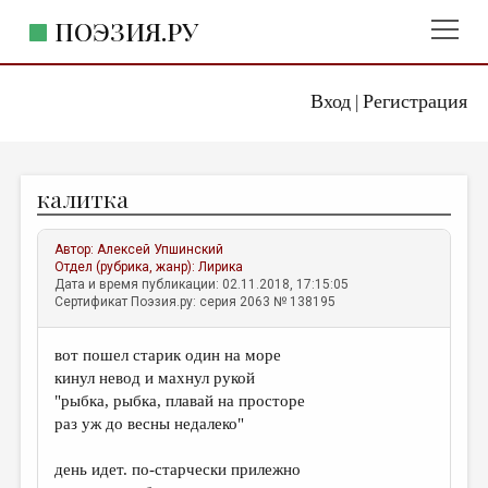
ПОЭЗИЯ.РУ
Вход
Регистрация
ГЛАВНОЕ МЕНЮ
|
ПОЭЗИЯ.РУ
ИЗДАТЕЛЬСТВО
калитка
ЖАНРЫ
АВТОРЫ
Автор:
Алексей Упшинский
Отдел (рубрика, жанр):
Лирика
КОММЕНТАРИИ
Дата и время публикации: 02.11.2018, 17:15:05
Сертификат Поэзия.ру: серия 2063 № 138195
ЛИТСАЛОН
вот пошел старик один на море
НОВОСТИ
кинул невод и махнул рукой
ПРАВИЛА САЙТА
"рыбка, рыбка, плавай на просторе
раз уж до весны недалеко"
ОТДЕЛЫ И РУБРИКИ
день идет. по-старчески прилежно
ИЗБРАННОЕ