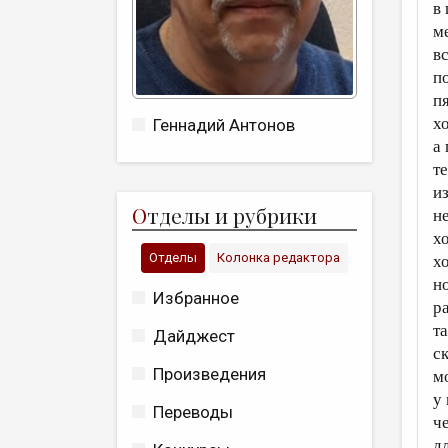
в
м
в
п
п
хо
Геннадий Антонов
а
те
и
О
тделы и рубрики
н
х
Отделы
Колонка редактора
хо
н
Избранное
р
т
Дайджест
ск
Произведения
м
у
Переводы
ч
д