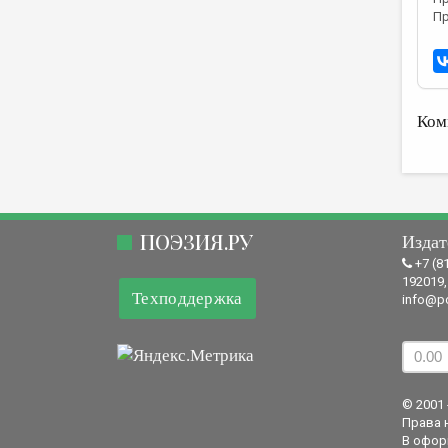
Пр
Ком
ПОЭЗИЯ.РУ
Издат
+7 (8
192019,
Техподдержка
info@po
© 2001 
Права 
В офор