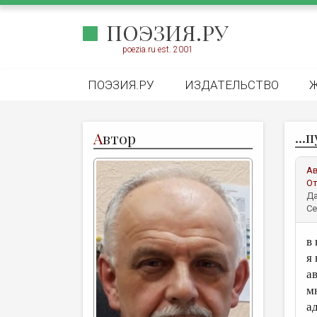
ПОЭЗИЯ.РУ
poezia.ru est. 2001
ПОЭЗИЯ.РУ
ИЗДАТЕЛЬСТВО
...
А
втор
А
От
Да
Се
в
я 
а
м
а