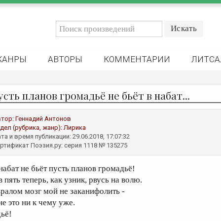
ЖАНРЫ
АВТОРЫ
КОММЕНТАРИИ
ЛИТСА
пусть планов громадьё не бьёт в набат...
втор:
Геннадий Антонов
дел (рубрика, жанр):
Лирика
та и время публикации: 29.06.2018, 17:07:32
ртификат Поэзия.ру: серия 1118 № 135275
 набат не бьёт пусть планов громадьё!
в пять теперь, как узник, рвусь на волю.
вралом мозг мой не заканифолить -
не это ни к чему уже.
дьё!