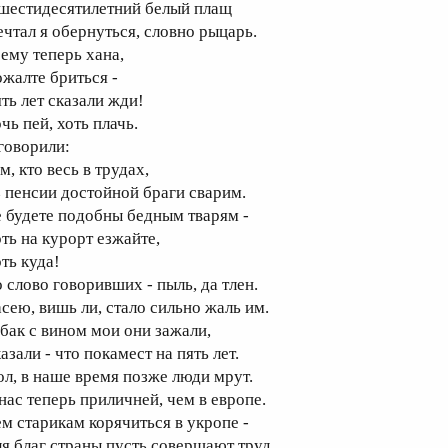
 шестидесятилетний белый плащ
ечтал я обернуться, словно рыцарь.
сему теперь хана,
ожалте бриться -
ять лет сказали жди!
чь пей, хоть плачь.
 говорили:
м, кто весь в трудах,
з пенсии достойной браги сварим.
е будете подобны бедным тварям -
оть на курорт езжайте,
ть куда!
о слово говоривших - пыль, да тлен.
асею, вишь ли, стало сильно жаль им.
абак с вином мои они зажали,
азали - что покамест на пять лет.
ол, в наше время позже люди мрут.
 нас теперь приличней, чем в европе.
ем старикам корячиться в укропе -
ля благ страны пусть совершают труд.