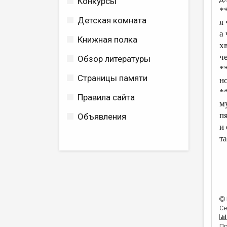
Конкурсы
*
Детская комната
я
а 
Книжная полка
х
ч
Обзор литературы
*
Страницы памяти
н
*
Правила сайта
м
п
Объявления
и 
т
Се
Пр