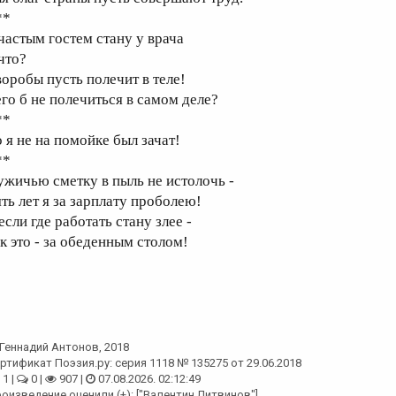
**
 частым гостем стану у врача
что?
воробы пусть полечит в теле!
его б не полечиться в самом деле?
**
о я не на помойке был зачат!
**
ужичью сметку в пыль не истолочь -
ять лет я за зарплату проболею!
если где работать стану злее -
ак это - за обеденным столом!
Геннадий Антонов
, 2018
ртификат Поэзия.ру: серия 1118 № 135275 от 29.06.2018
1 |
0 |
907 |
07.08.2026. 02:12:49
оизведение оценили (+): ["Валентин Литвинов"]