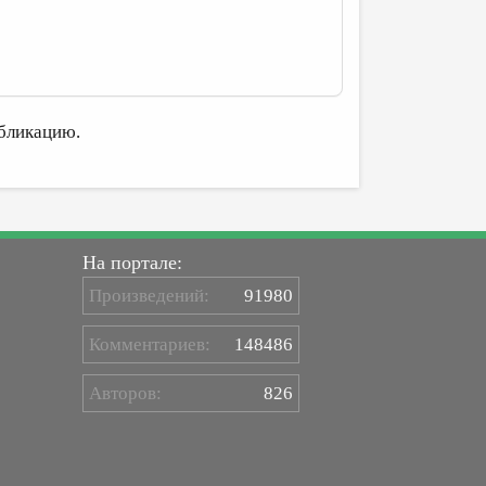
бликацию.
На портале:
Произведений:
91980
Комментариев:
148486
Авторов:
826