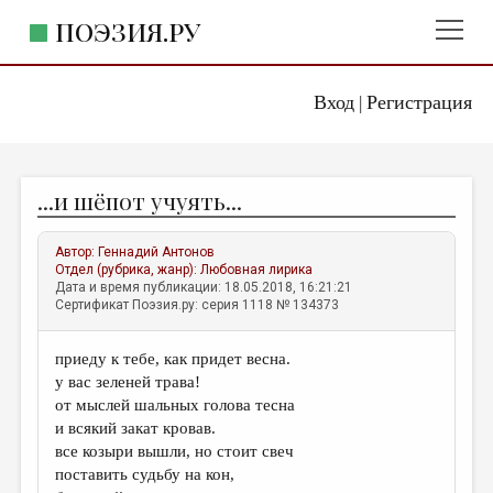
ПОЭЗИЯ.РУ
Вход
Регистрация
ГЛАВНОЕ МЕНЮ
|
ПОЭЗИЯ.РУ
ИЗДАТЕЛЬСТВО
...и шёпот учуять...
ЖАНРЫ
АВТОРЫ
Автор:
Геннадий Антонов
Отдел (рубрика, жанр):
Любовная лирика
КОММЕНТАРИИ
Дата и время публикации: 18.05.2018, 16:21:21
Сертификат Поэзия.ру: серия 1118 № 134373
ЛИТСАЛОН
приеду к тебе, как придет весна.
НОВОСТИ
у вас зеленей трава!
ПРАВИЛА САЙТА
от мыслей шальных голова тесна
и всякий закат кровав.
все козыри вышли, но стоит свеч
ОТДЕЛЫ И РУБРИКИ
поставить судьбу на кон,
ИЗБРАННОЕ