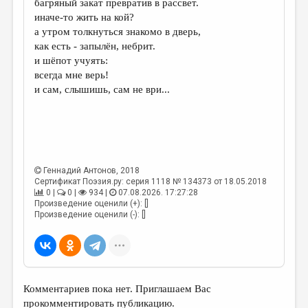
багряный закат превратив в рассвет.
иначе-то жить на кой?
ДАЙДЖЕСТ
а утром толкнуться знакомо в дверь,
ПРОИЗВЕДЕНИЯ
как есть - запылён, небрит.
и шёпот учуять:
ПЕРЕВОДЫ
всегда мне верь!
и сам, слышишь, сам не ври...
КОНКУРСЫ
ДЕТСКАЯ КОМНАТА
КНИЖНАЯ ПОЛКА
ОБЗОР ЛИТЕРАТУРЫ
Геннадий Антонов
, 2018
Сертификат Поэзия.ру: серия 1118 № 134373 от 18.05.2018
СТРАНИЦЫ ПАМЯТИ
0 |
0 |
934 |
07.08.2026. 17:27:28
Произведение оценили (+): []
ОБЪЯВЛЕНИЯ
Произведение оценили (-): []
КОЛОНКА РЕДАКТОРА
РЕДКОЛЛЕГИЯ
ОТ РЕДАКЦИИ
Комментариев пока нет. Приглашаем Вас
прокомментировать публикацию.