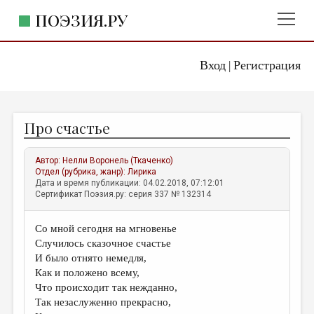
ПОЭЗИЯ.РУ
Вход
Регистрация
ГЛАВНОЕ МЕНЮ
|
ПОЭЗИЯ.РУ
ИЗДАТЕЛЬСТВО
Про счастье
ЖАНРЫ
АВТОРЫ
Автор:
Нелли Воронель (Ткаченко)
Отдел (рубрика, жанр):
Лирика
КОММЕНТАРИИ
Дата и время публикации: 04.02.2018, 07:12:01
Сертификат Поэзия.ру: серия 337 № 132314
ЛИТСАЛОН
Со мной сегодня на мгновенье
НОВОСТИ
Случилось сказочное счастье
ПРАВИЛА САЙТА
И было отнято немедля,
Как и положено всему,
Что происходит так нежданно,
ОТДЕЛЫ И РУБРИКИ
Так незаслуженно прекрасно,
ИЗБРАННОЕ