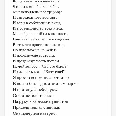
Когда внезапно понимаешь,
Что ты волшебник или бог.
ДАЙДЖЕСТ
Миг неподдельного триумфа
ПРОИЗВЕДЕНИЯ
И запредельного восторга,
И веры в собственные силы,
ПЕРЕВОДЫ
И в совершенство всех и вся.
Миг, обреченный на конечность,
КОНКУРСЫ
Вместивший вечность ожиданий
ДЕТСКАЯ КОМНАТА
Всего, что просто невозможно,
Но невозможно не желать.
КНИЖНАЯ ПОЛКА
И послевкусие восторга,
И предсказуемость потери,
ОБЗОР ЛИТЕРАТУРЫ
Немой вопрос - "Что это было?"
СТРАНИЦЫ ПАМЯТИ
И жадность глаз - "Хочу еще!"
Я просто вспомнила о чем-то
ОБЪЯВЛЕНИЯ
В почти безлюдном зимнем парке
И протянула небу руку,
КОЛОНКА РЕДАКТОРА
Оно ответило тотчас -
РЕДКОЛЛЕГИЯ
На руку в варежке пушистой
Присела теплая синичка,
ОТ РЕДАКЦИИ
Она поверила наверно,