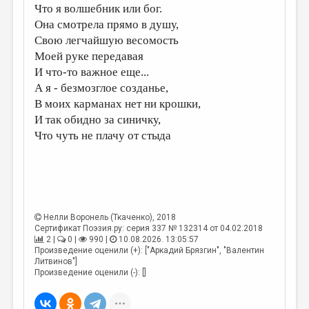
МАЛАЯ ПРОЗА
Что я волшебник или бог.
Она смотрела прямо в душу,
ЭССЕИСТИКА
Свою легчайшую весомость
ЛИТЕРАТУРОВЕДЕНИЕ
Моей руке передавая
И что-то важное еще...
КУЛЬТУРОВЕДЕНИЕ
А я - безмозглое созданье,
ПУБЛИЦИСТИКА
В моих карманах нет ни крошки,
И так обидно за синичку,
РЕЦЕНЗИРОВАНИЕ
Что чуть не плачу от стыда
ЦИКЛЫ ПУБЛИКАЦИЙ
ТРЕДИАКОВСКИЙ
МЕДИА
Нелли Воронель (Ткаченко)
, 2018
ВКОНТАКТЕ
Сертификат Поэзия.ру: серия 337 № 132314 от 04.02.2018
2 |
0 |
990 |
10.08.2026. 13:05:57
Произведение оценили (+): ["Аркадий Брязгин", "Валентин
Литвинов"]
Произведение оценили (-): []