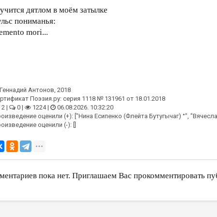
тучится дятлом в моём затылке
ульс пониманья:
emento mori...
Геннадий Антонов
, 2018
ртификат Поэзия.ру: серия 1118 № 131961 от 18.01.2018
2 |
0 |
1224 |
06.08.2026. 10:32:20
оизведение оценили (+): ["Нина Есипенко (Флейта Бутугычаг) °", "Вячесл
оизведение оценили (-): []
ментариев пока нет. Приглашаем Вас прокомментировать пу