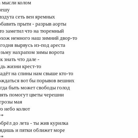
а мысли колом
пешу
 вздута сеть вен яремных
обавить прыти - разрыв аорты
 то заметил что на тюремный
охож немного наш зимний двор-то
егодня вырвусь из-под ареста
озьму нахрапом зимы ворота
к знать что дале -
едь жизни крест-то
ладёт на спины нам свыше кто-то
ождаться вот бы порывов вешних
огда быть может свободы голод
нять помогут цветы черешни
 грозы мая
то небо колют
**
обрёл до лета - ты жив курилка
лядишь и пятки оближет море
**