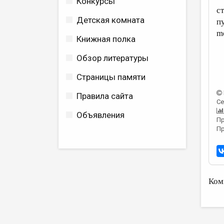
Конкурсы
с
Детская комната
п
m
Книжная полка
Обзор литературы
Страницы памяти
Правила сайта
Се
Объявления
Пр
Пр
Ком