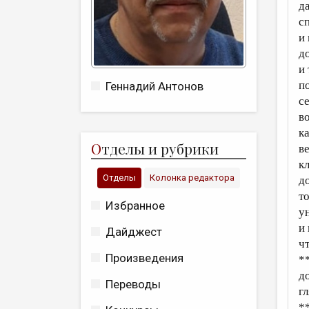
д
с
и
д
и
п
Геннадий Антонов
с
в
ка
О
тделы и рубрики
в
к
Отделы
Колонка редактора
д
т
Избранное
у
и
Дайджест
ч
Произведения
*
д
Переводы
г
*