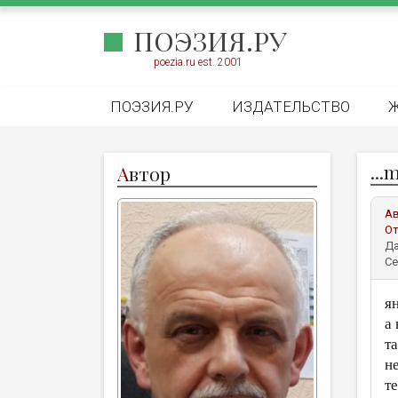
ПОЭЗИЯ.РУ
poezia.ru est. 2001
ПОЭЗИЯ.РУ
ИЗДАТЕЛЬСТВО
...
А
втор
А
От
Да
Се
я
а
т
не
т