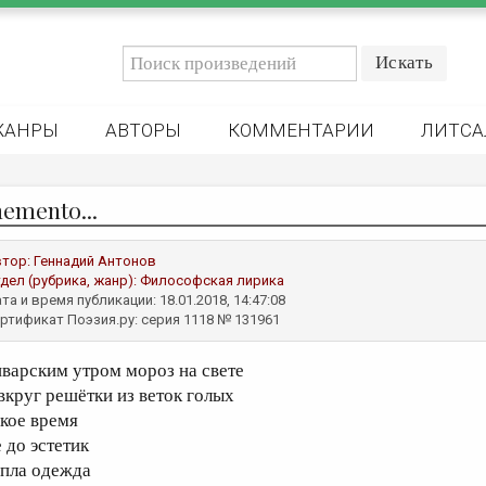
ЖАНРЫ
АВТОРЫ
КОММЕНТАРИИ
ЛИТСА
memento...
втор:
Геннадий Антонов
дел (рубрика, жанр):
Философская лирика
та и время публикации: 18.01.2018, 14:47:08
ртификат Поэзия.ру: серия 1118 № 131961
нварским утром мороз на свете
 вкруг решётки из веток голых
акое время
 до эстетик
епла одежда