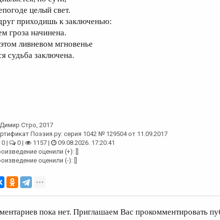
епогоде целый свет.
друг приходишь к заключенью:
ем гроза начинена.
 этом ливневом мгновенье
ся судьба заключена.
Димир Стро
, 2017
ртификат Поэзия.ру: серия 1042 № 129504 от 11.09.2017
0 |
0 |
1157 |
09.08.2026. 17:20:41
оизведение оценили (+): []
оизведение оценили (-): []
ментариев пока нет. Приглашаем Вас прокомментировать пу