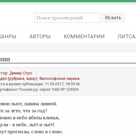
ЖАНРЫ
АВТОРЫ
КОММЕНТАРИИ
ЛИТСА
вни
втор:
Димир Стро
дел (рубрика, жанр):
Философская лирика
та и время публикации: 11.09.2017, 18:59:56
ртификат Поэзия.ру: серия 1042 № 129504
ивни льют, лавина ливней.
о за лето, что за год?
ловно в небо вбиты клинья,
ли - в небе, льёт и льёт!
рут прогнозы, слово в слово.