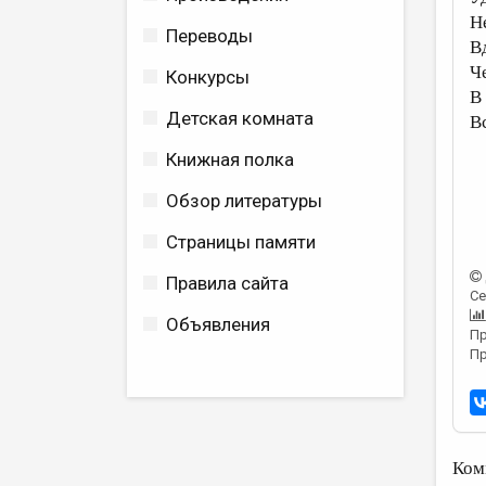
Н
Переводы
В
Ч
Конкурсы
В
Детская комната
В
Книжная полка
Обзор литературы
Страницы памяти
Правила сайта
Се
Объявления
Пр
Пр
Ком