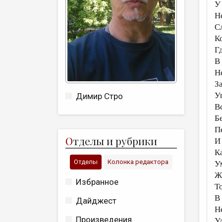
У
Н
С
К
Г
В
Н
З
У
Димир Стро
В
Б
П
О
тделы и рубрики
И
К
Отделы
Колонка редактора
У
Ж
Избранное
Т
В
Дайджест
Н
Произведения
Уд