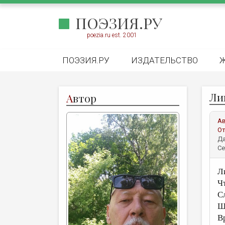
ПОЭЗИЯ.РУ
poezia.ru est. 2001
ПОЭЗИЯ.РУ
ИЗДАТЕЛЬСТВО
Ли
А
втор
А
От
Да
Се
Л
Чт
С
Ще
В