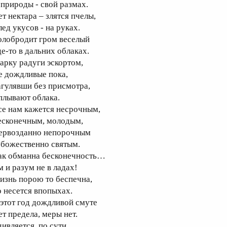
 природы - свой размах.
ет нектара – злятся пчелы,
лед укусов - на руках.
олобродит гром веселый
де-то в дальних облаках.
 арку радуги эскортом,
е дождливые пока,
агулявши без присмотра,
плывают облака.
се нам кажется несрочным,
есконечным, молодым,
ервозданно непорочным
 божественно святым.
ак обманна бесконечность…
м и разум не в ладах!
изнь порою то беспечна,
о несется впопыхах.
 этот год дождливой смуте
ет предела, меры нет.
ивляется, по сути,