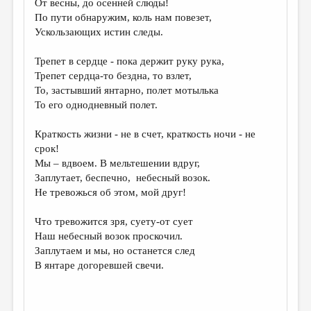
От весны, до осенней слюды!
По пути обнаружим, коль нам повезет,
ДАЙДЖЕСТ
Ускользающих истин следы.
ПРОИЗВЕДЕНИЯ
Трепет в сердце - пока держит руку рука,
ПЕРЕВОДЫ
Трепет сердца-то бездна, то взлет,
То, застывший янтарно, полет мотылька
КОНКУРСЫ
То его однодневный полет.
ДЕТСКАЯ КОМНАТА
Краткость жизни - не в счет, краткость ночи - не
КНИЖНАЯ ПОЛКА
срок!
Мы – вдвоем. В мельтешении вдруг,
ОБЗОР ЛИТЕРАТУРЫ
Заплутает, беспечно, небесный возок.
СТРАНИЦЫ ПАМЯТИ
Не тревожься об этом, мой друг!
ОБЪЯВЛЕНИЯ
Что тревожится зря, суету-от сует
Наш небесный возок проскочил.
КОЛОНКА РЕДАКТОРА
Заплутаем и мы, но останется след
В янтаре догоревшей свечи.
РЕДКОЛЛЕГИЯ
ОТ РЕДАКЦИИ