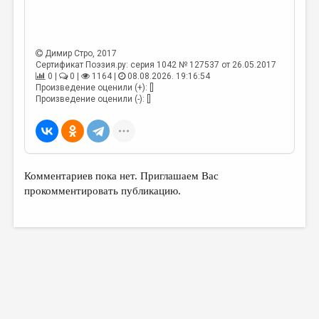
МАЛАЯ ПРОЗА
ЭССЕИСТИКА
ЛИТЕРАТУРОВЕДЕНИЕ
Димир Стро
, 2017
Сертификат Поэзия.ру: серия 1042 № 127537 от 26.05.2017
0 |
0 |
1164 |
08.08.2026. 19:16:54
КУЛЬТУРОВЕДЕНИЕ
Произведение оценили (+): []
Произведение оценили (-): []
ПУБЛИЦИСТИКА
РЕЦЕНЗИРОВАНИЕ
ЦИКЛЫ ПУБЛИКАЦИЙ
Комментариев пока нет. Приглашаем Вас
ТРЕДИАКОВСКИЙ
прокомментировать публикацию.
МЕДИА
ВКОНТАКТЕ