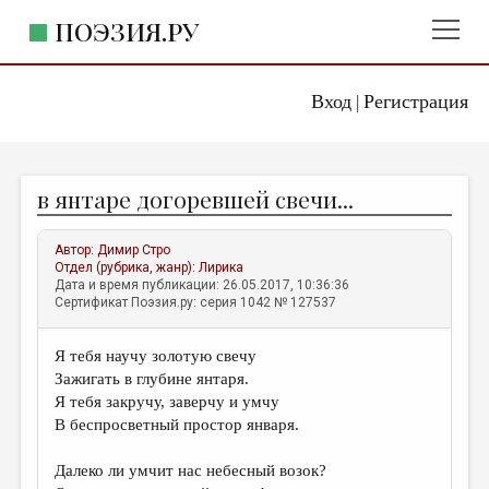
ПОЭЗИЯ.РУ
Вход
Регистрация
ГЛАВНОЕ МЕНЮ
|
ПОЭЗИЯ.РУ
ИЗДАТЕЛЬСТВО
в янтаре догоревшей свечи...
ЖАНРЫ
АВТОРЫ
Автор:
Димир Стро
Отдел (рубрика, жанр):
Лирика
КОММЕНТАРИИ
Дата и время публикации: 26.05.2017, 10:36:36
Сертификат Поэзия.ру: серия 1042 № 127537
ЛИТСАЛОН
Я тебя научу золотую свечу
НОВОСТИ
Зажигать в глубине янтаря.
ПРАВИЛА САЙТА
Я тебя закручу, заверчу и умчу
В беспросветный простор января.
ОТДЕЛЫ И РУБРИКИ
Далеко ли умчит нас небесный возок?
ИЗБРАННОЕ