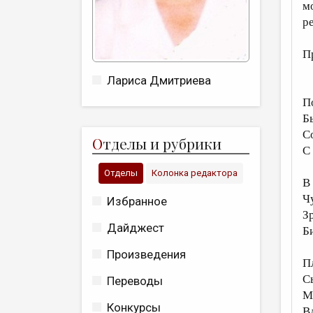
м
р
П
Лариса Дмитриева
П
Б
С
О
тделы и рубрики
С
Отделы
Колонка редактора
В
Ч
Избранное
З
Дайджест
Б
Произведения
П
С
Переводы
М
Конкурсы
В