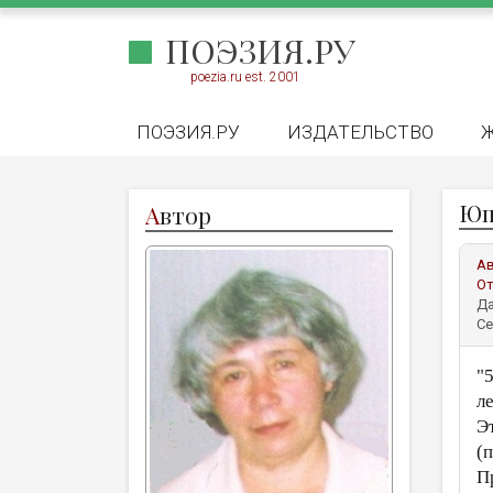
ПОЭЗИЯ.РУ
poezia.ru est. 2001
ПОЭЗИЯ.РУ
ИЗДАТЕЛЬСТВО
Юп
А
втор
А
От
Да
Се
"
л
Э
(
П