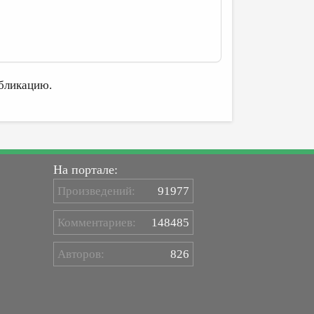
бликацию.
На портале:
Произведений:
91977
Комментариев:
148485
Авторов:
826