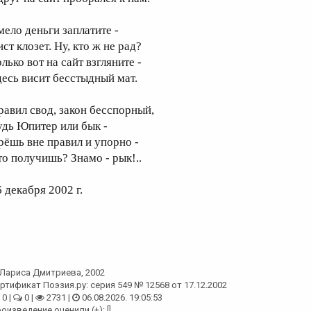
мело деньги заплатите -
ст клозет. Ну, кто ж не рад?
лько вот на сайт взгляните -
десь висит бесстыдный мат.
равил свод, закон бесспорный,
удь Юпитер или бык -
рёшь вне правил и упорно -
то получишь? Знамо - рык!..
 декабря 2002 г.
Лариса Дмитриева
, 2002
ртификат Поэзия.ру: серия 549 № 12568 от 17.12.2002
0 |
0 |
2731 |
06.08.2026. 19:05:53
оизведение оценили (+): []