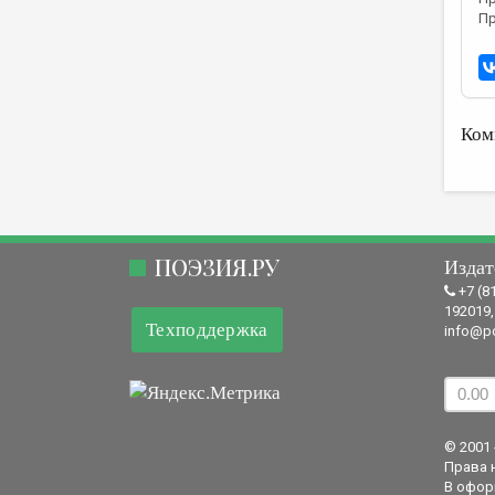
Пр
Ком
ПОЭЗИЯ.РУ
Издат
+7 (8
192019,
Техподдержка
info@po
© 2001 
Права 
В офор