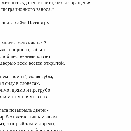
ожет быть удалён с сайта, без возвращения
егистрационного взноса."
равила сайта Поэзия.ру
омнит кто-то или нет?
ылью поросло, забыто -
оцобщественный клозет
 дверью всем всегда открытой.
 нём "поеты", скаля зубы,
уя силу в словесах,
римо, прямо и прегрубо
или матом прямо в пах.
лата позакрыла двери -
ыр бесплатно лишь мышам.
ат, который там мы зрели,
друг на сайт пробрался к нам.