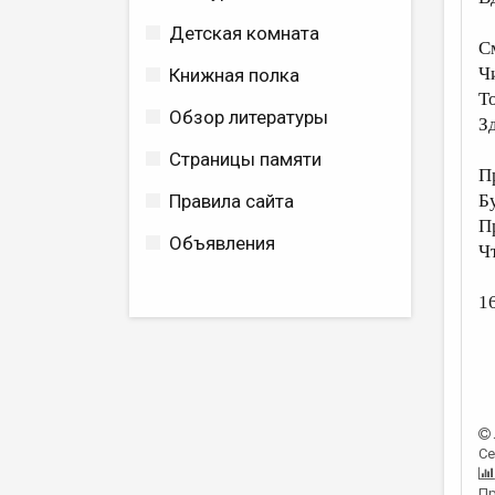
Детская комната
С
Чи
Книжная полка
То
Обзор литературы
З
Страницы памяти
П
Правила сайта
Б
П
Объявления
Ч
16
Се
Пр