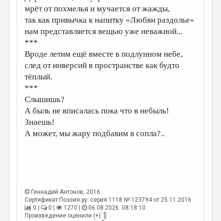
мрёт от похмелья и мучается от жажды,
ДАЙДЖЕСТ
так как привычка к напитку «Любви раздолье»
нам представляется вещью уже неважной...
ПРОИЗВЕДЕНИЯ
***
ПЕРЕВОДЫ
Вроде летим ещё вместе в подлунном небе,
след от инверсий в пространстве как будто
КОНКУРСЫ
тёплый.
ДЕТСКАЯ КОМНАТА
***
Слышишь?
КНИЖНАЯ ПОЛКА
А быль не вписалась пока что в небыль!
ОБЗОР ЛИТЕРАТУРЫ
Знаешь!
А может, мы жару подбавим в сопла?..
СТРАНИЦЫ ПАМЯТИ
ОБЪЯВЛЕНИЯ
КОЛОНКА РЕДАКТОРА
РЕДКОЛЛЕГИЯ
Геннадий Антонов
, 2016
Сертификат Поэзия.ру: серия 1118 № 123794 от 25.11.2016
ОТ РЕДАКЦИИ
0 |
0 |
1270 |
06.08.2026. 08:18:10
Произведение оценили (+): []