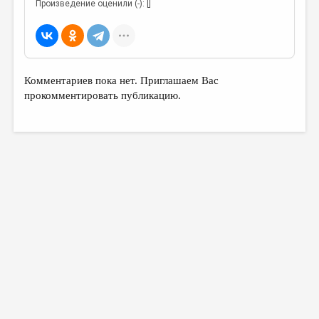
МАЛАЯ ПРОЗА
Произведение оценили (-): []
ЭССЕИСТИКА
ЛИТЕРАТУРОВЕДЕНИЕ
КУЛЬТУРОВЕДЕНИЕ
Комментариев пока нет. Приглашаем Вас
прокомментировать публикацию.
ПУБЛИЦИСТИКА
РЕЦЕНЗИРОВАНИЕ
ЦИКЛЫ ПУБЛИКАЦИЙ
ТРЕДИАКОВСКИЙ
МЕДИА
ВКОНТАКТЕ