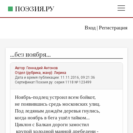
ПОЭЗИЯ.РУ
Вход
Регистрация
ГЛАВНОЕ МЕНЮ
|
ПОЭЗИЯ.РУ
ИЗДАТЕЛЬСТВО
...без ноября...
ЖАНРЫ
АВТОРЫ
Автор:
Геннадий Антонов
Отдел (рубрика, жанр):
Лирика
КОММЕНТАРИИ
Дата и время публикации: 11.11.2016, 09:21:36
Сертификат Поэзия.ру: серия 1118 № 123499
ЛИТСАЛОН
Ноябрь-подлец устроил всем бойкот,
НОВОСТИ
не появившись средь московских улиц.
ПРАВИЛА САЙТА
Под ледяным дождём деревья гнулись,
когда ноябрь в бега ушёл тайком...
ОТДЕЛЫ И РУБРИКИ
Циклон с Балкан дороги замостил
ИЗБРАННОЕ
крупой холодной манной дребедени -