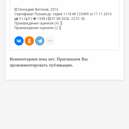
МАЛАЯ ПРОЗА
Геннадий Антонов
, 2016
ЭССЕИСТИКА
Сертификат Поэзия.ру: серия 1118 № 123499 от 11.11.2016
0 |
0 |
1338 |
07.08.2026. 22:51:42
ЛИТЕРАТУРОВЕДЕНИЕ
Произведение оценили (+): []
Произведение оценили (-): []
КУЛЬТУРОВЕДЕНИЕ
ПУБЛИЦИСТИКА
РЕЦЕНЗИРОВАНИЕ
Комментариев пока нет. Приглашаем Вас
ЦИКЛЫ ПУБЛИКАЦИЙ
прокомментировать публикацию.
ТРЕДИАКОВСКИЙ
МЕДИА
ВКОНТАКТЕ