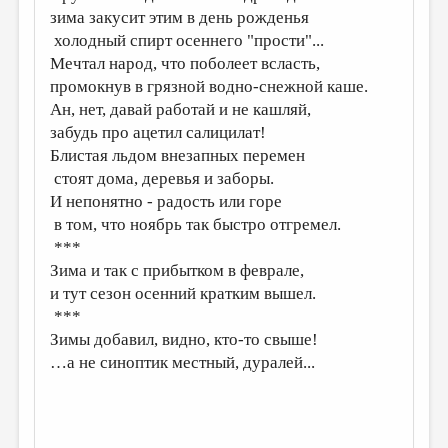
зима закусит этим в день рожденья
ДАЙДЖЕСТ
холодный спирт осеннего "прости"...
Мечтал народ, что поболеет всласть,
ПРОИЗВЕДЕНИЯ
промокнув в грязной водно-снежной каше.
ПЕРЕВОДЫ
Ан, нет, давай работай и не кашляй,
забудь про ацетил салицилат!
КОНКУРСЫ
Блистая льдом внезапных перемен
ДЕТСКАЯ КОМНАТА
стоят дома, деревья и заборы.
И непонятно - радость или горе
КНИЖНАЯ ПОЛКА
в том, что ноябрь так быстро отгремел.
ОБЗОР ЛИТЕРАТУРЫ
***
Зима и так с прибытком в феврале,
СТРАНИЦЫ ПАМЯТИ
и тут сезон осенний кратким вышел.
ОБЪЯВЛЕНИЯ
***
Зимы добавил, видно, кто-то свыше!
КОЛОНКА РЕДАКТОРА
…а не синоптик местный, дуралей...
РЕДКОЛЛЕГИЯ
ОТ РЕДАКЦИИ