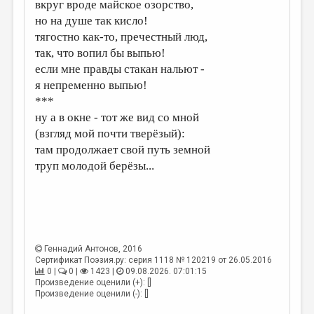
МАЛАЯ ПРОЗА
вкруг вроде майское озорство,
но на душе так кисло!
ЭССЕИСТИКА
тягостно как-то, пречестный люд,
так, что вопил бы выпью!
ЛИТЕРАТУРОВЕДЕНИЕ
если мне правды стакан нальют -
КУЛЬТУРОВЕДЕНИЕ
я непременно выпью!
***
ПУБЛИЦИСТИКА
ну а в окне - тот же вид со мной
РЕЦЕНЗИРОВАНИЕ
(взгляд мой почти тверёзый):
там продолжает свой путь земной
ЦИКЛЫ ПУБЛИКАЦИЙ
труп молодой берёзы...
ТРЕДИАКОВСКИЙ
МЕДИА
ВКОНТАКТЕ
Геннадий Антонов
, 2016
Сертификат Поэзия.ру: серия 1118 № 120219 от 26.05.2016
0 |
0 |
1423 |
09.08.2026. 07:01:15
Произведение оценили (+): []
Произведение оценили (-): []