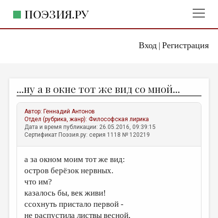
ПОЭЗИЯ.РУ
Вход
Регистрация
ГЛАВНОЕ МЕНЮ
|
ПОЭЗИЯ.РУ
ИЗДАТЕЛЬСТВО
...ну а в окне тот же вид со мной...
ЖАНРЫ
АВТОРЫ
Автор:
Геннадий Антонов
Отдел (рубрика, жанр):
Философская лирика
КОММЕНТАРИИ
Дата и время публикации: 26.05.2016, 09:39:15
Сертификат Поэзия.ру: серия 1118 № 120219
ЛИТСАЛОН
а за окном моим тот же вид:
НОВОСТИ
остров берёзок нервных.
ПРАВИЛА САЙТА
что им?
казалось бы, век живи!
ОТДЕЛЫ И РУБРИКИ
ссохнуть пристало первой -
ИЗБРАННОЕ
не распустила листвы весной,