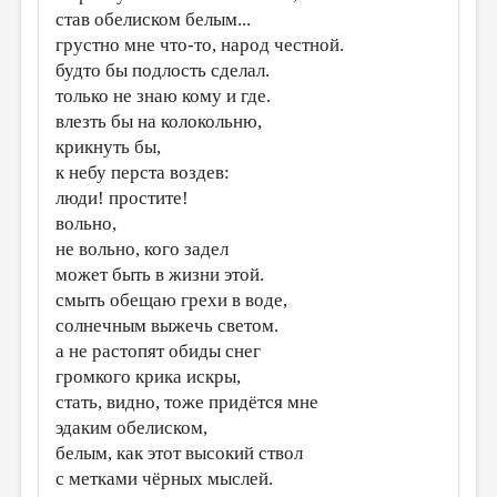
став обелиском белым...
ДАЙДЖЕСТ
грустно мне что-то, народ честной.
будто бы подлость сделал.
ПРОИЗВЕДЕНИЯ
только не знаю кому и где.
ПЕРЕВОДЫ
влезть бы на колокольню,
крикнуть бы,
КОНКУРСЫ
к небу перста воздев:
ДЕТСКАЯ КОМНАТА
люди! простите!
вольно,
КНИЖНАЯ ПОЛКА
не вольно, кого задел
ОБЗОР ЛИТЕРАТУРЫ
может быть в жизни этой.
смыть обещаю грехи в воде,
СТРАНИЦЫ ПАМЯТИ
солнечным выжечь светом.
ОБЪЯВЛЕНИЯ
а не растопят обиды снег
громкого крика искры,
КОЛОНКА РЕДАКТОРА
стать, видно, тоже придётся мне
РЕДКОЛЛЕГИЯ
эдаким обелиском,
белым, как этот высокий ствол
ОТ РЕДАКЦИИ
с метками чёрных мыслей.