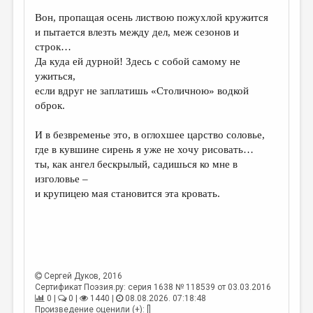
Вон, пропащая осень листвою пожухлой кружится
ДАЙДЖЕСТ
и пытается влезть между дел, меж сезонов и
ПРОИЗВЕДЕНИЯ
строк…
Да куда ей дурной! Здесь с собой самому не
ПЕРЕВОДЫ
ужиться,
если вдруг не заплатишь «Столичною» водкой
КОНКУРСЫ
оброк.
ДЕТСКАЯ КОМНАТА
И в безвременье это, в оглохшее царство соловье,
КНИЖНАЯ ПОЛКА
где в кувшине сирень я уже не хочу рисовать…
ты, как ангел бескрылый, садишься ко мне в
ОБЗОР ЛИТЕРАТУРЫ
изголовье –
СТРАНИЦЫ ПАМЯТИ
и крупицею мая становится эта кровать.
ОБЪЯВЛЕНИЯ
КОЛОНКА РЕДАКТОРА
РЕДКОЛЛЕГИЯ
Сергей Дуков
, 2016
Сертификат Поэзия.ру: серия 1638 № 118539 от 03.03.2016
ОТ РЕДАКЦИИ
0 |
0 |
1440 |
08.08.2026. 07:18:48
Произведение оценили (+): []