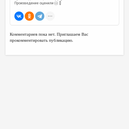
МАЛАЯ ПРОЗА
Произведение оценили (-): []
ЭССЕИСТИКА
ЛИТЕРАТУРОВЕДЕНИЕ
КУЛЬТУРОВЕДЕНИЕ
Комментариев пока нет. Приглашаем Вас
прокомментировать публикацию.
ПУБЛИЦИСТИКА
РЕЦЕНЗИРОВАНИЕ
ЦИКЛЫ ПУБЛИКАЦИЙ
ТРЕДИАКОВСКИЙ
МЕДИА
ВКОНТАКТЕ