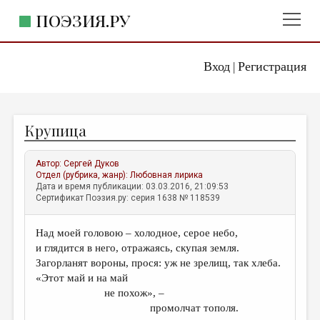
ПОЭЗИЯ.РУ
Вход
Регистрация
ГЛАВНОЕ МЕНЮ
|
ПОЭЗИЯ.РУ
ИЗДАТЕЛЬСТВО
Крупица
ЖАНРЫ
АВТОРЫ
Автор:
Сергей Дуков
Отдел (рубрика, жанр):
Любовная лирика
КОММЕНТАРИИ
Дата и время публикации: 03.03.2016, 21:09:53
Сертификат Поэзия.ру: серия 1638 № 118539
ЛИТСАЛОН
Над моей головою – холодное, серое небо,
НОВОСТИ
и глядится в него, отражаясь, скупая земля.
ПРАВИЛА САЙТА
Загорланят вороны, прося: уж не зрелищ, так хлеба.
«Этот май и на май
не похож», –
ОТДЕЛЫ И РУБРИКИ
промолчат тополя.
ИЗБРАННОЕ