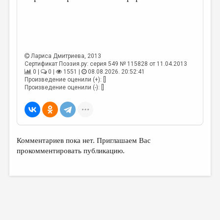
МАЛАЯ ПРОЗА
ЭССЕИСТИКА
ЛИТЕРАТУРОВЕДЕНИЕ
КУЛЬТУРОВЕДЕНИЕ
Лариса Дмитриева
, 2013
Сертификат Поэзия.ру: серия 549 № 115828 от 11.04.2013
ПУБЛИЦИСТИКА
0 |
0 |
1551 |
08.08.2026. 20:52:41
Произведение оценили (+): []
Произведение оценили (-): []
РЕЦЕНЗИРОВАНИЕ
ЦИКЛЫ ПУБЛИКАЦИЙ
ТРЕДИАКОВСКИЙ
МЕДИА
Комментариев пока нет. Приглашаем Вас
прокомментировать публикацию.
ВКОНТАКТЕ