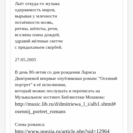
Льёт откуда-то музыка
ДАЙДЖЕСТ
одержимость миров,
вырывая у млечности
ПРОИЗВЕДЕНИЯ
потаённости молвь,
ритмы, шёпоты, речи,
ПЕРЕВОДЫ
всхлипы плача дождей,
КОНКУРСЫ
здравий жёлчные скетчи
с придыханьем скорбей.
ДЕТСКАЯ КОМНАТА
27.05.2005
КНИЖНАЯ ПОЛКА
ОБЗОР ЛИТЕРАТУРЫ
В день 80-летия со дня рождения Ларисы
Дмитриевой впервые опубликован романс "Осенний
СТРАНИЦЫ ПАМЯТИ
портрет" в её исполнении,
который можно послушать и переписать на
ОБЪЯВЛЕНИЯ
Музыкальном хостинге Библиотеки Мошкова:
http://music.lib.ru/d/dmitriewa_l_i/alb1.shtml#
КОЛОНКА РЕДАКТОРА
osennij_portret_romans
РЕДКОЛЛЕГИЯ
ОТ РЕДАКЦИИ
Слова романса:
http://www.poezia.ru/article.php?sid=12964