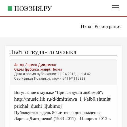
ПОЭЗИЯ.РУ
Вход
Регистрация
ГЛАВНОЕ МЕНЮ
|
ПОЭЗИЯ.РУ
ИЗДАТЕЛЬСТВО
Льёт откуда-то музыка
ЖАНРЫ
АВТОРЫ
Автор:
Лариса Дмитриева
Отдел (рубрика, жанр):
Песни
КОММЕНТАРИИ
Дата и время публикации: 11.04.2013, 11:14:42
Сертификат Поэзия.ру: серия 549 № 115828
ЛИТСАЛОН
Вступление к музыке "Причал души любимой":
НОВОСТИ
http://music.lib.ru/d/dmitriewa_l_i/alb0.shtml#
ПРАВИЛА САЙТА
prichal_dushi_ljubimoj
Публикуется в день 80-летия со дня рождения
ОТДЕЛЫ И РУБРИКИ
Ларисы Дмитриевой (1933-2011) - 11 апреля 2013 г.
ИЗБРАННОЕ