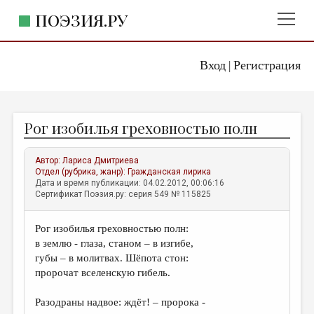
ПОЭЗИЯ.РУ
Вход
Регистрация
ГЛАВНОЕ МЕНЮ
|
ПОЭЗИЯ.РУ
ИЗДАТЕЛЬСТВО
Рог изобилья греховностью полн
ЖАНРЫ
АВТОРЫ
Автор:
Лариса Дмитриева
Отдел (рубрика, жанр):
Гражданская лирика
КОММЕНТАРИИ
Дата и время публикации: 04.02.2012, 00:06:16
Сертификат Поэзия.ру: серия 549 № 115825
ЛИТСАЛОН
Рог изобилья греховностью полн:
НОВОСТИ
в землю - глаза, станом – в изгибе,
ПРАВИЛА САЙТА
губы – в молитвах. Шёпота стон:
пророчат вселенскую гибель.
ОТДЕЛЫ И РУБРИКИ
Разодраны надвое: ждёт! – пророка -
ИЗБРАННОЕ