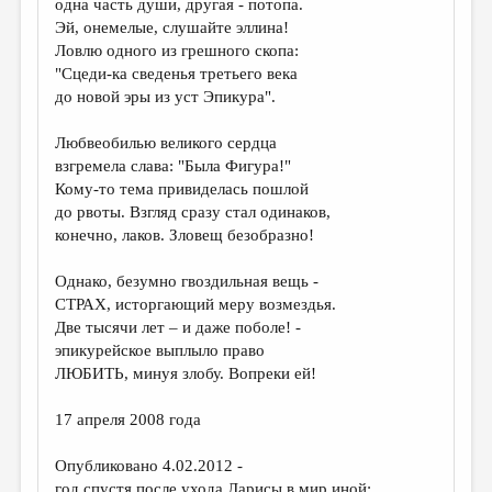
одна часть души, другая - потопа.
Эй, онемелые, слушайте эллина!
ДАЙДЖЕСТ
Ловлю одного из грешного скопа:
ПРОИЗВЕДЕНИЯ
"Сцеди-ка сведенья третьего века
до новой эры из уст Эпикура".
ПЕРЕВОДЫ
Любвеобилью великого сердца
КОНКУРСЫ
взгремела слава: "Была Фигура!"
ДЕТСКАЯ КОМНАТА
Кому-то тема привиделась пошлой
до рвоты. Взгляд сразу стал одинаков,
КНИЖНАЯ ПОЛКА
конечно, лаков. Зловещ безобразно!
ОБЗОР ЛИТЕРАТУРЫ
Однако, безумно гвоздильная вещь -
СТРАНИЦЫ ПАМЯТИ
СТРАХ, исторгающий меру возмездья.
Две тысячи лет – и даже поболе! -
ОБЪЯВЛЕНИЯ
эпикурейское выплыло право
ЛЮБИТЬ, минуя злобу. Вопреки ей!
КОЛОНКА РЕДАКТОРА
17 апреля 2008 года
РЕДКОЛЛЕГИЯ
ОТ РЕДАКЦИИ
Опубликовано 4.02.2012 -
год спустя после ухода Ларисы в мир иной: