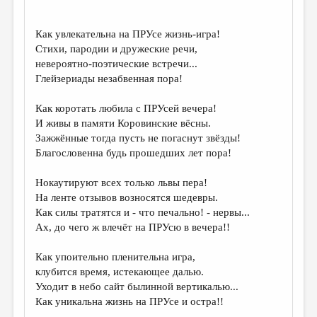
ДАЙДЖЕСТ
Как увлекательна на ПРУсе жизнь-игра!
ПРОИЗВЕДЕНИЯ
Стихи, пародии и дружеские речи,
невероятно-поэтические встречи...
ПЕРЕВОДЫ
Глейзериады незабвенная пора!
КОНКУРСЫ
Как коротать любила с ПРУсей вечера!
ДЕТСКАЯ КОМНАТА
И живы в памяти Коровинские вёсны.
Зажжённые тогда пусть не погаснут звёзды!
КНИЖНАЯ ПОЛКА
Благословенна будь прошедших лет пора!
ОБЗОР ЛИТЕРАТУРЫ
Нокаутируют всех только львы пера!
СТРАНИЦЫ ПАМЯТИ
На ленте отзывов возносятся шедевры.
Как силы тратятся и - что печально! - нервы...
ОБЪЯВЛЕНИЯ
Ах, до чего ж влечёт на ПРУсю в вечера!!
КОЛОНКА РЕДАКТОРА
Как упоительно пленительна игра,
РЕДКОЛЛЕГИЯ
клубится время, истекающее далью.
Уходит в небо сайт былинной вертикалью...
ОТ РЕДАКЦИИ
Как уникальна жизнь на ПРУсе и остра!!