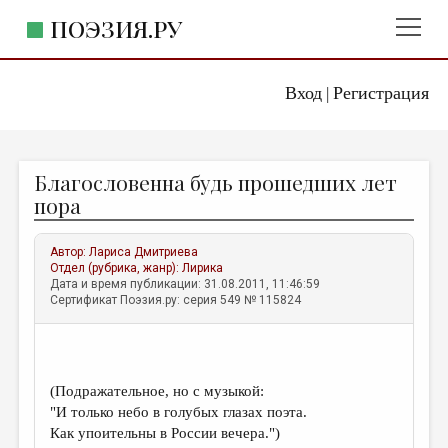
ПОЭЗИЯ.РУ
Вход
Регистрация
ГЛАВНОЕ МЕНЮ
|
ПОЭЗИЯ.РУ
ИЗДАТЕЛЬСТВО
Благословенна будь прошедших лет
ЖАНРЫ
пора
АВТОРЫ
Автор:
Лариса Дмитриева
КОММЕНТАРИИ
Отдел (рубрика, жанр):
Лирика
Дата и время публикации: 31.08.2011, 11:46:59
ЛИТСАЛОН
Сертификат Поэзия.ру: серия 549 № 115824
НОВОСТИ
ПРАВИЛА САЙТА
(Подражательное, но с музыкой:
ОТДЕЛЫ И РУБРИКИ
"И только небо в голубых глазах поэта.
Как упоительны в России вечера.")
ИЗБРАННОЕ