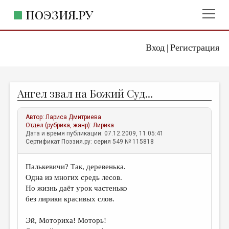
ПОЭЗИЯ.РУ
Вход
Регистрация
ГЛАВНОЕ МЕНЮ
|
ПОЭЗИЯ.РУ
ИЗДАТЕЛЬСТВО
Ангел звал на Божий Суд...
ЖАНРЫ
АВТОРЫ
Автор:
Лариса Дмитриева
Отдел (рубрика, жанр):
Лирика
КОММЕНТАРИИ
Дата и время публикации: 07.12.2009, 11:05:41
Сертификат Поэзия.ру: серия 549 № 115818
ЛИТСАЛОН
Палькевичи? Так, деревенька.
НОВОСТИ
Одна из многих средь лесов.
ПРАВИЛА САЙТА
Но жизнь даёт урок частенько
без лирики красивых слов.
ОТДЕЛЫ И РУБРИКИ
Эй, Моториха! Моторь!
ИЗБРАННОЕ