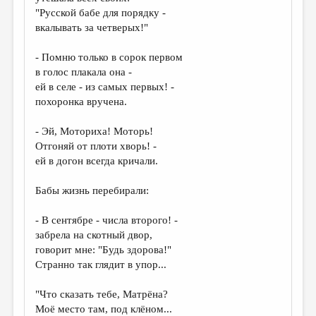
МАЛАЯ ПРОЗА
"Русской бабе для порядку -
вкалывать за четверых!"
ЭССЕИСТИКА
ЛИТЕРАТУРОВЕДЕНИЕ
- Помню только в сорок первом
в голос плакала она -
КУЛЬТУРОВЕДЕНИЕ
ей в селе - из самых первых! -
похоронка вручена.
ПУБЛИЦИСТИКА
РЕЦЕНЗИРОВАНИЕ
- Эй, Моториха! Моторь!
Отгоняй от плоти хворь! -
ЦИКЛЫ ПУБЛИКАЦИЙ
ей в догон всегда кричали.
ТРЕДИАКОВСКИЙ
Бабы жизнь перебирали:
МЕДИА
- В сентябре - числа второго! -
ВКОНТАКТЕ
забрела на скотный двор,
говорит мне: "Будь здорова!"
Странно так глядит в упор...
"Что сказать тебе, Матрёна?
Моё место там, под клёном...