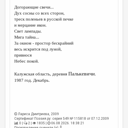
Догорающие свечи...
Дух сосны со всех сторон,
треск поленьев в русской печке
и мерцание икон.
Свет лампады.
Мига тайна...
За окном - простор бескрайний
весь искрится под луной,
привнося
Небес покой.
Палькевичи
Калужская область, деревня
.
1987 год. Декабрь.
Лариса Дмитриева
, 2009
Сертификат Поэзия.ру: серия 549 № 115818 от 07.12.2009
0 |
2 |
1835 |
06.08.2026. 18:38:21
Произведение оценили (+): []