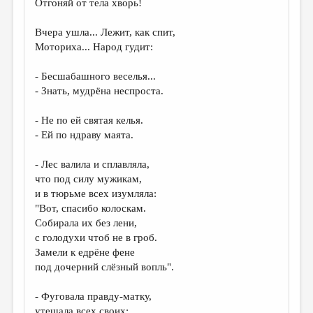
Отгоняй от тела хворь!
ДАЙДЖЕСТ
Вчера ушла... Лежит, как спит,
ПРОИЗВЕДЕНИЯ
Моториха... Народ гудит:
ПЕРЕВОДЫ
- Бесшабашного веселья...
- Знать, мудрёна неспроста.
КОНКУРСЫ
ДЕТСКАЯ КОМНАТА
- Не по ей святая келья.
- Ей по ндраву маята.
КНИЖНАЯ ПОЛКА
- Лес валила и сплавляла,
ОБЗОР ЛИТЕРАТУРЫ
что под силу мужикам,
СТРАНИЦЫ ПАМЯТИ
и в тюрьме всех изумляла:
"Вот, спасибо колоскам.
ОБЪЯВЛЕНИЯ
Собирала их без лени,
с голодухи чтоб не в гроб.
КОЛОНКА РЕДАКТОРА
Замели к едрёне фене
под дочерний слёзный вопль".
РЕДКОЛЛЕГИЯ
ОТ РЕДАКЦИИ
- Фуговала правду-матку,
утешала всех своих: