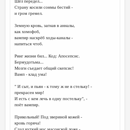
Шёл передел...
Страну косили сонмы бестий -
ДАЙДЖЕСТ
и гром гремел.
ПРОИЗВЕДЕНИЯ
Земную кровь, загнав в анналы,
ПЕРЕВОДЫ
как хомофоб,
вампир наскрёб ходы-каналы -
КОНКУРСЫ
напиться чтоб.
ДЕТСКАЯ КОМНАТА
Ринг жизни бил... Код: Апосепсис.
КНИЖНАЯ ПОЛКА
Бермудотьма...
Мозги съедает общий скепсис!
ОБЗОР ЛИТЕРАТУРЫ
Вамп - клад ума!
СТРАНИЦЫ ПАМЯТИ
" И сыт, и пьян - к тому ж не в стельку! -
ОБЪЯВЛЕНИЯ
прекрасен мир!
И есть с кем лечь в одну постельку", -
КОЛОНКА РЕДАКТОРА
поёт вампир.
РЕДКОЛЛЕГИЯ
Прикольный! Под звериной кожей -
ОТ РЕДАКЦИИ
кровь горяча!
Сдал чуткий нос масонской ложе -