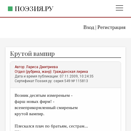
ПОЭЗИЯ.РУ
Вход
Регистрация
ГЛАВНОЕ МЕНЮ
|
ПОЭЗИЯ.РУ
ИЗДАТЕЛЬСТВО
Крутой вампир
ЖАНРЫ
АВТОРЫ
Автор:
Лариса Дмитриева
Отдел (рубрика, жанр):
Гражданская лирика
КОММЕНТАРИИ
Дата и время публикации: 07.11.2009, 10:24:35
Сертификат Поэзия.ру: серия 549 № 115813
ЛИТСАЛОН
Возник десятым измереньем -
НОВОСТИ
фарш новых фирм! -
ПРАВИЛА САЙТА
всенеприкормленный смиреньем
крутой вампир.
ОТДЕЛЫ И РУБРИКИ
Плескался плач по братьям, сестрам...
ИЗБРАННОЕ