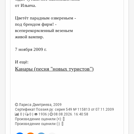
МАЛАЯ ПРОЗА
от Ильича.
ЭССЕИСТИКА
Цветёт парадным озвереньем -
ЛИТЕРАТУРОВЕДЕНИЕ
под брендом фирм! -
всеперекормленный везеньем
КУЛЬТУРОВЕДЕНИЕ
живой вампир.
ПУБЛИЦИСТИКА
7 ноября 2009 г.
РЕЦЕНЗИРОВАНИЕ
И ещё:
ЦИКЛЫ ПУБЛИКАЦИЙ
Канары (песня "новых туристов")
ТРЕДИАКОВСКИЙ
МЕДИА
ВКОНТАКТЕ
Лариса Дмитриева
, 2009
Сертификат Поэзия.ру: серия 549 № 115813 от 07.11.2009
0 |
0 |
1936 |
08.08.2026. 16:40:58
Произведение оценили (+): []
Произведение оценили (-): []