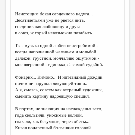
ДАЙДЖЕСТ
Неистощим бокал сердечного недуга...
ПРОИЗВЕДЕНИЯ
Десятилетьями уже не рвётся нить,
соединившая любовницу и друга
ПЕРЕВОДЫ
в союз, который невозможно позабыть.
КОНКУРСЫ
Ты - музыка одной любви неистребимой -
ДЕТСКАЯ КОМНАТА
всегда наполненной желаньем и мольбой
далёкой, грустной, молчаливо ощутимой -
КНИЖНАЯ ПОЛКА
мне вверенной - единожды!- самой судьбой.
ОБЗОР ЛИТЕРАТУРЫ
Фонарик... Кимоно... И нитевидный дождик
СТРАНИЦЫ ПАМЯТИ
ничем не нарушал ликующей тиши...
А я, смеясь, совсем как ветреный художник,
ОБЪЯВЛЕНИЯ
сменить картину надоевшую спешил.
КОЛОНКА РЕДАКТОРА
В портах, не знающих на наслажденья вето,
года скользили, уносимые волной,
РЕДКОЛЛЕГИЯ
скакали, как безумные, через обеты...
ОТ РЕДАКЦИИ
Кивал подаренный болванчик головой...