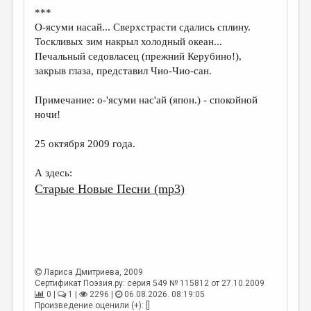
МАЛАЯ ПРОЗА
***
О-ясуми насай... Сверхстрасти сдались сплину.
ЭССЕИСТИКА
Тоскливых зим накрыл холодный океан...
ЛИТЕРАТУРОВЕДЕНИЕ
Печальный седовласец (прежний Керубино!),
закрыв глаза, представил Чио-Чио-сан.
КУЛЬТУРОВЕДЕНИЕ
Примечание: о-'ясуми нас'ай (япон.) - спокойной
ПУБЛИЦИСТИКА
ночи!
РЕЦЕНЗИРОВАНИЕ
25 октября 2009 года.
ЦИКЛЫ ПУБЛИКАЦИЙ
А здесь:
ТРЕДИАКОВСКИЙ
Старые Новые Песни (mp3)
МЕДИА
ВКОНТАКТЕ
Лариса Дмитриева
, 2009
Сертификат Поэзия.ру: серия 549 № 115812 от 27.10.2009
0 |
1 |
2296 |
06.08.2026. 08:19:05
Произведение оценили (+): []