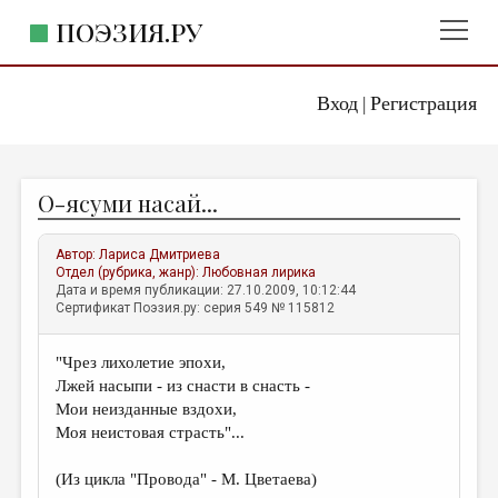
ПОЭЗИЯ.РУ
Вход
Регистрация
ГЛАВНОЕ МЕНЮ
|
ПОЭЗИЯ.РУ
ИЗДАТЕЛЬСТВО
О-ясуми насай...
ЖАНРЫ
АВТОРЫ
Автор:
Лариса Дмитриева
Отдел (рубрика, жанр):
Любовная лирика
КОММЕНТАРИИ
Дата и время публикации: 27.10.2009, 10:12:44
Сертификат Поэзия.ру: серия 549 № 115812
ЛИТСАЛОН
"Чрез лихолетие эпохи,
НОВОСТИ
Лжей насыпи - из снасти в снасть -
ПРАВИЛА САЙТА
Мои неизданные вздохи,
Моя неистовая страсть"...
ОТДЕЛЫ И РУБРИКИ
(Из цикла "Провода" - М. Цветаева)
ИЗБРАННОЕ