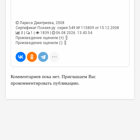
МАЛАЯ ПРОЗА
ЭССЕИСТИКА
Лариса Дмитриева
, 2008
ЛИТЕРАТУРОВЕДЕНИЕ
Сертификат Поэзия.ру: серия 549 № 115809 от 15.12.2008
0 |
1 |
1839 |
06.08.2026. 13:43:54
КУЛЬТУРОВЕДЕНИЕ
Произведение оценили (+): []
Произведение оценили (-): []
ПУБЛИЦИСТИКА
РЕЦЕНЗИРОВАНИЕ
ЦИКЛЫ ПУБЛИКАЦИЙ
Комментариев пока нет. Приглашаем Вас
ТРЕДИАКОВСКИЙ
прокомментировать публикацию.
МЕДИА
ВКОНТАКТЕ