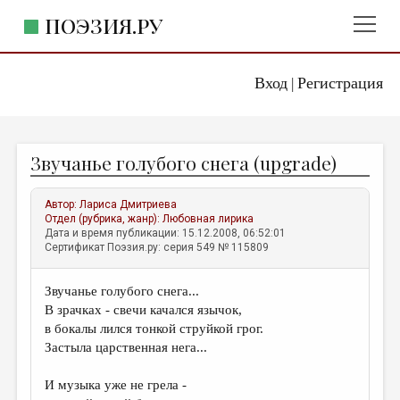
ПОЭЗИЯ.РУ
Вход
Регистрация
ГЛАВНОЕ МЕНЮ
|
ПОЭЗИЯ.РУ
ИЗДАТЕЛЬСТВО
Звучанье голубого снега (upgrade)
ЖАНРЫ
АВТОРЫ
Автор:
Лариса Дмитриева
Отдел (рубрика, жанр):
Любовная лирика
КОММЕНТАРИИ
Дата и время публикации: 15.12.2008, 06:52:01
Сертификат Поэзия.ру: серия 549 № 115809
ЛИТСАЛОН
Звучанье голубого снега...
НОВОСТИ
В зрачках - свечи качался язычок,
ПРАВИЛА САЙТА
в бокалы лился тонкой струйкой грог.
Застыла царственная нега...
ОТДЕЛЫ И РУБРИКИ
И музыка уже не грела -
ИЗБРАННОЕ