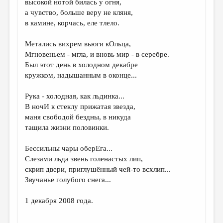
высокой нотой билась у огня,
а чувство, больше веру не кляня,
ДАЙДЖЕСТ
в камине, корчась, еле тлело.
ПРОИЗВЕДЕНИЯ
Метались вихрем вьюги кОльца,
ПЕРЕВОДЫ
Мгновеньем - мгла, и вновь мир - в серебре.
Был этот день в холодном декабре
КОНКУРСЫ
кружком, надышанным в оконце...
ДЕТСКАЯ КОМНАТА
Рука - холодная, как льдинка...
КНИЖНАЯ ПОЛКА
В ночИ к стеклу прижатая звезда,
маня свободой бездны, в никуда
ОБЗОР ЛИТЕРАТУРЫ
тащила жизни половинки.
СТРАНИЦЫ ПАМЯТИ
Бессильны чары оберЕга...
ОБЪЯВЛЕНИЯ
Слезами льда звень голенастых лип,
скрип двери, приглушённый чей-то всхлип...
КОЛОНКА РЕДАКТОРА
Звучанье голубого снега...
РЕДКОЛЛЕГИЯ
1 декабря 2008 года.
ОТ РЕДАКЦИИ