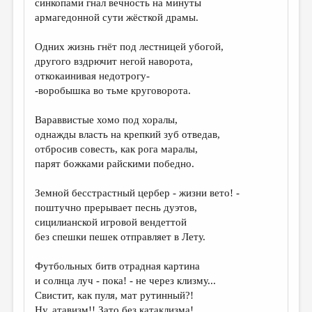
синкопами гнал вечность на минуты
армагедонной сути жёсткой драмы.
ДАЙДЖЕСТ
ПРОИЗВЕДЕНИЯ
Одних жизнь гнёт под лестницей убогой,
другого вздрючит негой наворота,
ПЕРЕВОДЫ
откокаинивая недотрогу-
-воробышка во тьме круговорота.
КОНКУРСЫ
ДЕТСКАЯ КОМНАТА
Вараввистые хомо под хоралы,
однажды власть на крепкий зуб отведав,
КНИЖНАЯ ПОЛКА
отбросив совесть, как рога маралы,
парят божками райскими победно.
ОБЗОР ЛИТЕРАТУРЫ
СТРАНИЦЫ ПАМЯТИ
Земной бесстрастный цербер - жизни вето! -
поштучно прерывает песнь дуэтов,
ОБЪЯВЛЕНИЯ
сицилианской игровой вендеттой
без спешки пешек отправляет в Лету.
КОЛОНКА РЕДАКТОРА
Футбольных битв отрадная картина
РЕДКОЛЛЕГИЯ
и солнца луч - пока! - не через клизму...
ОТ РЕДАКЦИИ
Свистит, как пуля, мат рутинный?!
Ну, атавизм!! Зато без катаклизма!