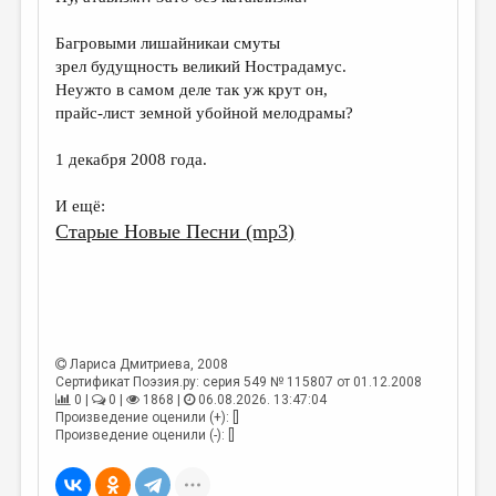
МАЛАЯ ПРОЗА
Багровыми лишайникаи смуты
ЭССЕИСТИКА
зрел будущность великий Нострадамус.
ЛИТЕРАТУРОВЕДЕНИЕ
Неужто в самом деле так уж крут он,
прайс-лист земной убойной мелодрамы?
КУЛЬТУРОВЕДЕНИЕ
1 декабря 2008 года.
ПУБЛИЦИСТИКА
РЕЦЕНЗИРОВАНИЕ
И ещё:
Старые Новые Песни (mp3)
ЦИКЛЫ ПУБЛИКАЦИЙ
ТРЕДИАКОВСКИЙ
МЕДИА
ВКОНТАКТЕ
Лариса Дмитриева
, 2008
Сертификат Поэзия.ру: серия 549 № 115807 от 01.12.2008
0 |
0 |
1868 |
06.08.2026. 13:47:04
Произведение оценили (+): []
Произведение оценили (-): []