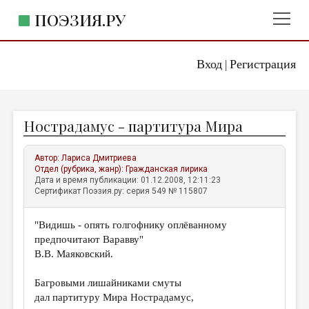
ПОЭЗИЯ.РУ
Вход
Регистрация
ГЛАВНОЕ МЕНЮ
|
ПОЭЗИЯ.РУ
ИЗДАТЕЛЬСТВО
Нострадамус - партитура Мира
ЖАНРЫ
АВТОРЫ
Автор:
Лариса Дмитриева
Отдел (рубрика, жанр):
Гражданская лирика
КОММЕНТАРИИ
Дата и время публикации: 01.12.2008, 12:11:23
Сертификат Поэзия.ру: серия 549 № 115807
ЛИТСАЛОН
"Видишь - опять голгофнику оплёванному
НОВОСТИ
предпочитают Варавву"
ПРАВИЛА САЙТА
В.В. Маяковский.
Багровыми лишайниками смуты
ОТДЕЛЫ И РУБРИКИ
дал партитуру Мира Нострадамус,
ИЗБРАННОЕ