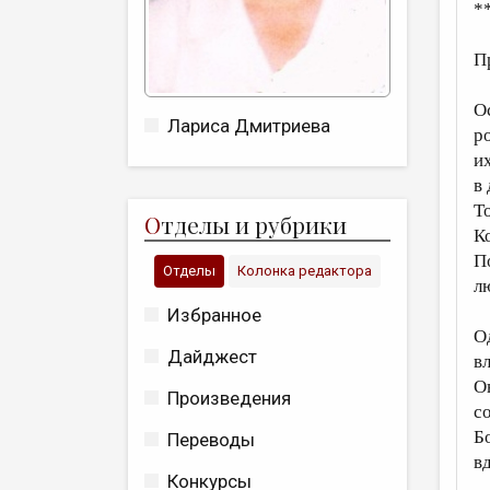
*
П
О
Лариса Дмитриева
р
и
в
То
О
тделы и рубрики
К
П
Отделы
Колонка редактора
л
Избранное
О
Дайджест
вл
О
Произведения
с
Б
Переводы
в
Конкурсы