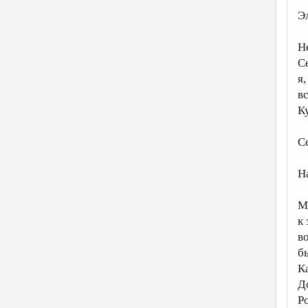
Э
Не
С
я
в
Ку
С
Н
М
к
в
б
К
Д
Р