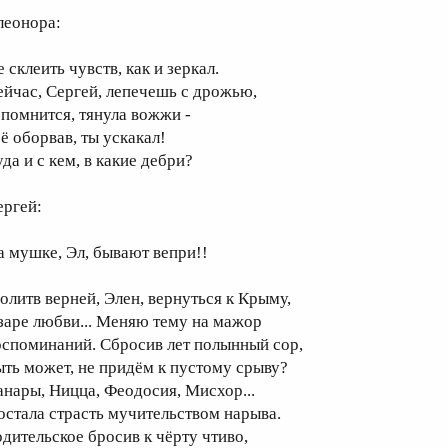
леонора:
 склеить чувств, как и зеркал.
ейчас, Сергей, лепечешь с дрожью,
, помнится, тянула вожжи -
сё оборвав, ты ускакал!
да и с кем, в какие дебри?
ергей:
а мушке, Эл, бывают вепри!!
олитв верней, Элен, вернуться к Крыму,
 заре любви... Меняю тему на мажор
оспоминаний. Сбросив лет полынный сор,
ыть может, не придём к пустому срыву?
анары, Ницца, Феодосия, Мисхор...
остала страсть мучительством нарыва.
одительское бросив к чёрту чтиво,