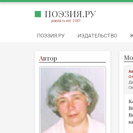
ПОЭЗИЯ.РУ
poezia.ru est. 2001
ПОЭЗИЯ.РУ
ИЗДАТЕЛЬСТВО
Mо
А
втор
А
От
Да
Се
К
В
В
к