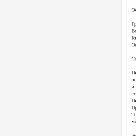
О
Г
В
К
О
С
П
о
ил
с
П
П
Т
м
Э