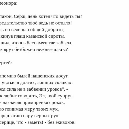
леонора:
 такой, Серж, день хотел что видеть ты?
редательство твоё ведь не остыло!
ль по веленью общей доброты,
акинув плащ казанской сироты,
ешил, что я в беспамятстве забыла,
ак врут безбожно нежные альты?
ергей:
апомню былей нашенских досуг,
е увязая в долгих, лишних склоках:
ся сила не в забвении уроков", -
к любит говорить, Эл, твой супруг.
е назначая примиренья сроков,
сю понимая меру твоих мук,
 предлагаю пару верных рук
сердце, что - заметь! - без экивоков.