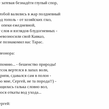
е затевая безнадёги глупый спор,
 тобой валились в жар полдневный
д тополь - от хозяйских глаз,
ё опеки ежедневной,
т слов и взглядов блудогневных -
ревозносили свой Кавказ,
де познакомил нас Тарас.
леонора:
 помню... - бешенство природы!
есок вертелся в лапах волн,
рипя, сдавался сам в полон -
о мне, Сергей, не та порода!!) -
ащилась галька словно вол,
ося откаты вод ухода...
ергей: