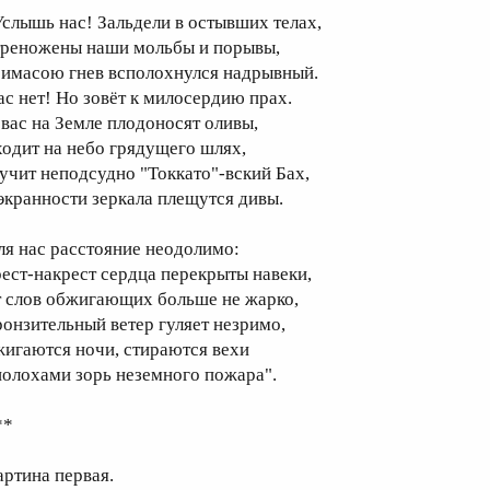
Услышь нас! Зальдели в остывших телах,
треножены наши мольбы и порывы,
римасою гнев всполохнулся надрывный.
ас нет! Но зовёт к милосердию прах.
 вас на Земле плодоносят оливы,
ходит на небо грядущего шлях,
вучит неподсудно "Токкато"-вский Бах,
 экранности зеркала плещутся дивы.
ля нас расстояние неодолимо:
рест-накрест сердца перекрыты навеки,
т слов обжигающих больше не жарко,
ронзительный ветер гуляет незримо,
жигаются ночи, стираются вехи
полохами зорь неземного пожара".
**
артина первая.