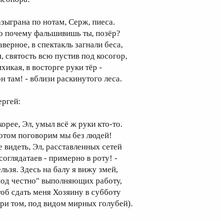
азыграна по нотам, Серж, пиеса.
о почему фальшивишь ты, позёр?
аверное, в спектакль загнали беса,
н, святость всю пустив под косогор,
хикая, в восторге руки тёр -
н там! - вблизи раскинутого леса.
ергей:
корее, Эл, умыл всё ж руки кто-то.
отом поговорим мы без людей!
е видеть, Эл, расставленных сетей
соглядатаев - примерно в роту! -
льзя. Здесь на балу я вижу змей,
под честно" выполняющих работу,
тоб сдать меня Хозяину в субботу
при том, под видом мирных голубей).