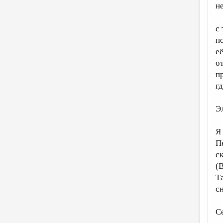
н
с
по
е
о
п
г
Э
Я
П
ск
(В
Т
сн
С