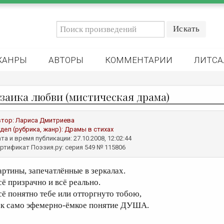
ЖАНРЫ
АВТОРЫ
КОММЕНТАРИИ
ЛИТСА
заика любви (мистическая драма)
втор:
Лариса Дмитриева
дел (рубрика, жанр):
Драмы в стихах
та и время публикации: 27.10.2008, 12:02:44
ртификат Поэзия.ру: серия 549 № 115806
артины, запечатлённые в зеркалах.
сё призрачно и всё реально.
сё понятно тебе или отторгнуто тобою,
ак само эфемерно-ёмкое понятие ДУША.