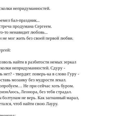
сколки непридуманностей.
ремел бал-праздник...
стреча продумана Сергеем.
то-то ненавидит любовь...
н не мог жить без своей первой любви.
ергей:
озволь найти в разбитости немых зеркал
сколки непридуманностей. Сдуру -
ь нет? - твердят: поверь-ка в слово Гуру -
оставь мозаику без мудрости лекал.
опробуем… Не при сейчас хоть буром.
ризнАюсь, Леонора, без тебя страдал.
ы болтунам не верь. Как загнанный марал,
етался, чтоб найти свою Лауру.
леонора: