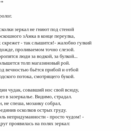
**
ролог.
сколки зеркал не гниют под стеной
оскошного зАмка в конце переулка,
х скрежет - так слышится!- жалобно гулкий
 дожде, проливаемом точно слезой.
ропятся люди за водкой, за булкой...
олышется толп магазиновый рой.
од вечностью бьётся прибой и отбой
юдского потока, смотрящего букой.
дин чудак, совавший нос свой всюду,
ез в зазеркалье. Видимо, страдал.
н, не спеша, мозаику собрал,
оединив осколков острых груду.
оль непридуманности - просто чудом! -
друг проявилась на полях зеркал: