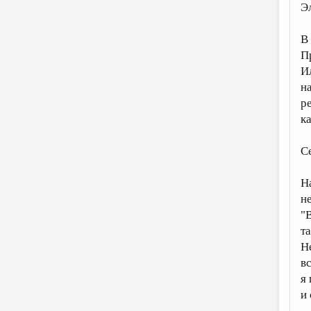
Э
В
П
И
н
р
к
С
Н
н
"В
та
Н
в
я
и 