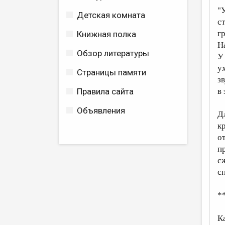
"
Детская комната
с
г
Книжная полка
Н
Обзор литературы
У
у
Страницы памяти
з
Правила сайта
в
Объявления
Д
к
о
п
с
с
*
К