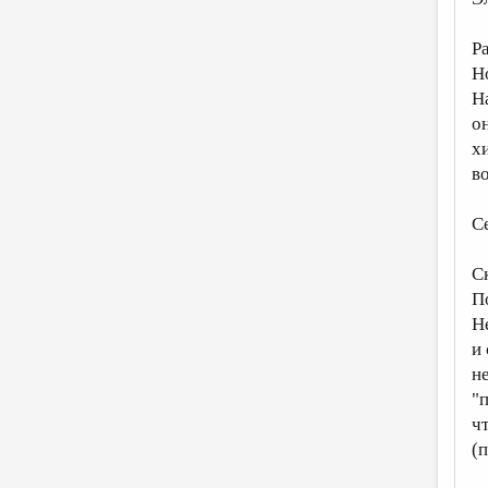
Р
Н
Н
о
хи
во
С
С
П
Н
и 
не
"
ч
(