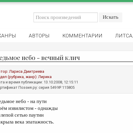
ЖАНРЫ
АВТОРЫ
КОММЕНТАРИИ
ЛИТСА
седьмое небо - вечный клич
втор:
Лариса Дмитриева
дел (рубрика, жанр):
Лирика
та и время публикации: 13.10.2008, 12:15:11
ртификат Поэзия.ру: серия 549 № 115805
едьмое небо - на пути
оём извилистом - однажды
елепой сетью паутин
акрыла века эпатажность.