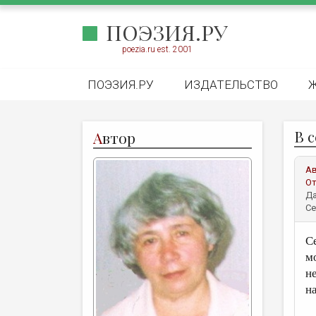
ПОЭЗИЯ.РУ
poezia.ru est. 2001
ПОЭЗИЯ.РУ
ИЗДАТЕЛЬСТВО
В 
А
втор
А
От
Да
Се
С
м
н
н