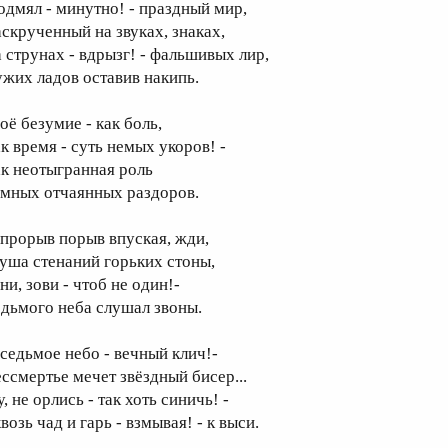
одмял - минутно! - праздный мир,
аскрученный на звуках, знаках,
а струнах - вдрызг! - фальшивых лир,
ужих ладов оставив накипь.
оё безумие - как боль,
ак время - суть немых укоров! -
ак неотыгранная роль
емных отчаянных раздоров.
 прорыв порыв впуская, жди,
луша стенаний горьких стоны,
ни, зови - чтоб не один!-
едьмого неба слушал звоны.
 седьмое небо - вечный клич!-
ессмертье мечет звёздный бисер...
, не орлись - так хоть синичь! -
возь чад и гарь - взмывая! - к выси.