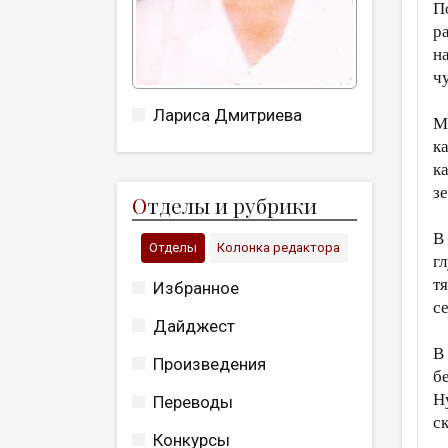
П
р
н
ч
Лариса Дмитриева
М
к
к
з
О
тделы и рубрики
В
Отделы
Колонка редактора
г
тя
Избранное
с
Дайджест
В
Произведения
б
Ну
Переводы
ск
Конкурсы