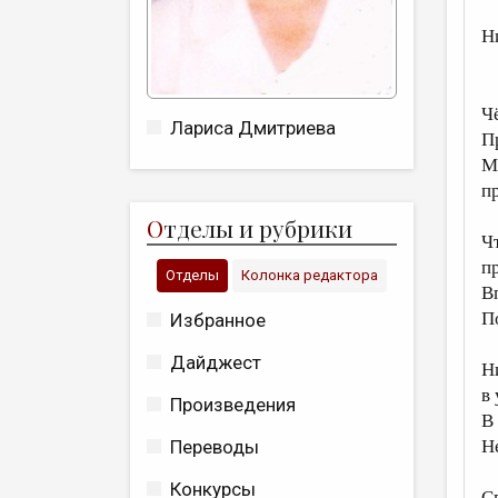
Н
Чё
Лариса Дмитриева
П
М
п
О
тделы и рубрики
Ч
п
Отделы
Колонка редактора
В
П
Избранное
Дайджест
Н
в
Произведения
В
Переводы
Н
Конкурсы
С