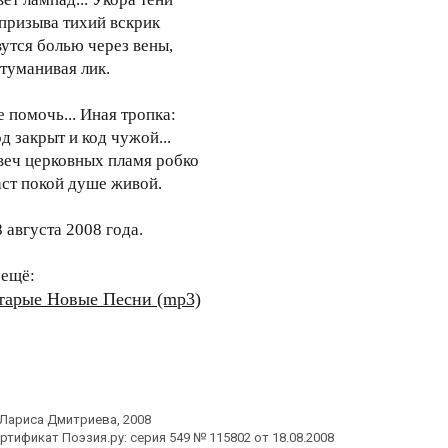
 призыва тихий вскрик
вутся болью через вены,
атуманивая лик.
е помочь... Иная тропка:
д закрыт и код чужой...
веч церковных пламя робко
аст покой душе живой.
8 августа 2008 года.
 ещё:
тарые Новые Песни (mp3)
Лариса Дмитриева
, 2008
ртификат Поэзия.ру: серия 549 № 115802 от 18.08.2008