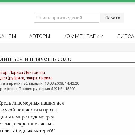
ЖАНРЫ
АВТОРЫ
КОММЕНТАРИИ
ЛИТСА
лишься и плачешь соло
втор:
Лариса Дмитриева
дел (рубрика, жанр):
Лирика
та и время публикации: 18.08.2008, 14:42:20
ртификат Поэзия.ру: серия 549 № 115802
Средь лицемерных наших дел
 всякой пошлости и прозы
дни я в мире подсмотрел
вятые, искренние слезы -
о слезы бедных матерей!"