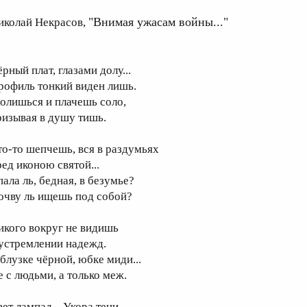
"Внимая ужасам войны..."
иколай Некрасов,
рный плат, глазами долу...
рофиль тонкий виден лишь.
олишься и плачешь соло,
ризывая в душу тишь.
то-то шепчешь, вся в раздумьях
ред иконою святой...
пала ль, бедная, в безумье?
очву ль ищешь под собой?
икого вокруг не видишь
 устремлении надежд.
 блузке чёрной, юбке миди...
е с людьми, а только меж.
вет лампад... Укора тени