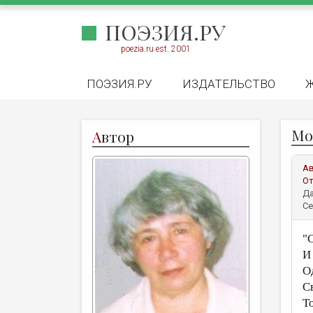
ПОЭЗИЯ.РУ
poezia.ru est. 2001
ПОЭЗИЯ.РУ
ИЗДАТЕЛЬСТВО
Мо
А
втор
А
От
Да
Се
"
И
О
С
Т