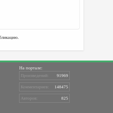
бликацию.
На портале:
Произведений:
91969
Комментариев:
148475
Авторов:
825