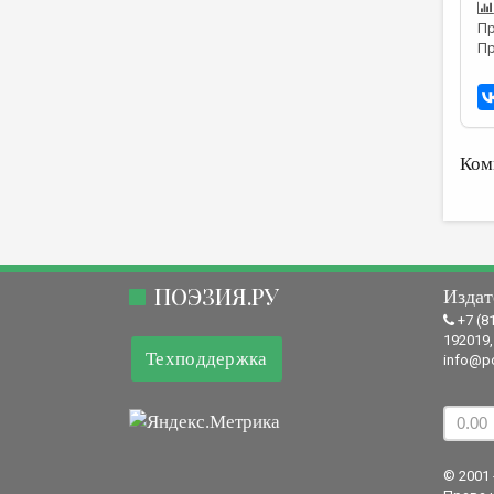
Пр
Пр
Ком
ПОЭЗИЯ.РУ
Издат
+7 (8
192019,
Техподдержка
info@po
© 2001 