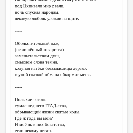
МАЛАЯ ПРОЗА
под Цхинвали мир рвали,
ЭССЕИСТИКА
ночь спуская народам,
вековую любовь уложив на щите.
ЛИТЕРАТУРОВЕДЕНИЕ
-----
КУЛЬТУРОВЕДЕНИЕ
ПУБЛИЦИСТИКА
Обольстительный паж,
(не лишённый коварства)
РЕЦЕНЗИРОВАНИЕ
замешательством душ,
смыслом слова темня,
ЦИКЛЫ ПУБЛИКАЦИЙ
колупая натёки бессмыслицы дерзко,
ТРЕДИАКОВСКИЙ
глупой сказкой обмана обкормит меня.
МЕДИА
-----
ВКОНТАКТЕ
Полыхает огонь
сумасшедшего ГРАД-ства,
обрывающий жизни святые ходы.
Где ж года вы мои?
И моё ль в них богатство,
если некому встать