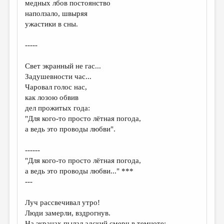
медных лбов постоянство
наползало, швыряя
ДАЙДЖЕСТ
ужастики в сны.
ПРОИЗВЕДЕНИЯ
-----
ПЕРЕВОДЫ
Свет экранный не гас...
КОНКУРСЫ
Задушевности час...
ДЕТСКАЯ КОМНАТА
Чаровал голос нас,
как лозою обвив
КНИЖНАЯ ПОЛКА
дел прожитых года:
"Для кого-то просто лётная погода,
ОБЗОР ЛИТЕРАТУРЫ
а ведь это проводы любви".
СТРАНИЦЫ ПАМЯТИ
------
ОБЪЯВЛЕНИЯ
"Для кого-то просто лётная погода,
а ведь это проводы любви..." ***
КОЛОНКА РЕДАКТОРА
---
РЕДКОЛЛЕГИЯ
Луч рассвечивал утро!
ОТ РЕДАКЦИИ
Люди замерли, вздрогнув.
На экранах пылал адский смерч в темноте: