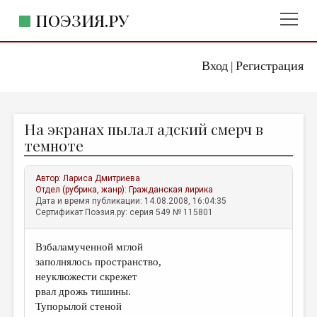
ПОЭЗИЯ.РУ
Вход
Регистрация
ГЛАВНОЕ МЕНЮ
|
ПОЭЗИЯ.РУ
ИЗДАТЕЛЬСТВО
На экранах пылал адский смерч в
ЖАНРЫ
темноте
АВТОРЫ
Автор:
Лариса Дмитриева
КОММЕНТАРИИ
Отдел (рубрика, жанр):
Гражданская лирика
Дата и время публикации: 14.08.2008, 16:04:35
ЛИТСАЛОН
Сертификат Поэзия.ру: серия 549 № 115801
НОВОСТИ
Взбаламученной мглой
ПРАВИЛА САЙТА
заполнялось пространство,
неуклюжести скрежет
ОТДЕЛЫ И РУБРИКИ
рвал дрожь тишины.
Тупорылой стеной
ИЗБРАННОЕ