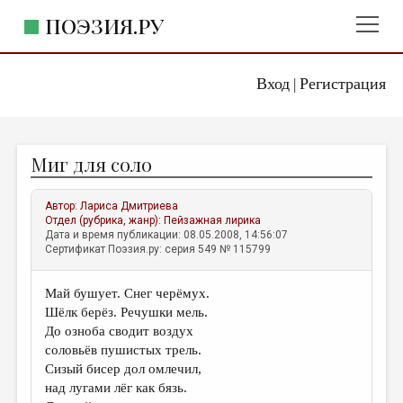
ПОЭЗИЯ.РУ
Вход
Регистрация
ГЛАВНОЕ МЕНЮ
|
ПОЭЗИЯ.РУ
ИЗДАТЕЛЬСТВО
Миг для соло
ЖАНРЫ
АВТОРЫ
Автор:
Лариса Дмитриева
Отдел (рубрика, жанр):
Пейзажная лирика
КОММЕНТАРИИ
Дата и время публикации: 08.05.2008, 14:56:07
Сертификат Поэзия.ру: серия 549 № 115799
ЛИТСАЛОН
Май бушует. Снег черёмух.
НОВОСТИ
Шёлк берёз. Речушки мель.
ПРАВИЛА САЙТА
До озноба сводит воздух
соловьёв пушистых трель.
Сизый бисер дол омлечил,
ОТДЕЛЫ И РУБРИКИ
над лугами лёг как бязь.
ИЗБРАННОЕ