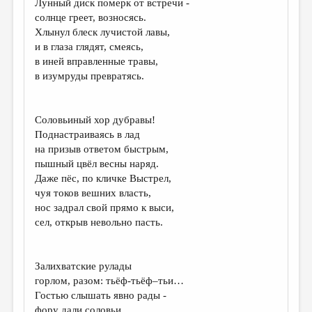
Лунный диск померк от встречи -
солнце греет, возносясь.
ДАЙДЖЕСТ
Хлынул блеск лучистой лавы,
ПРОИЗВЕДЕНИЯ
и в глаза глядят, смеясь,
в иней вправленные травы,
ПЕРЕВОДЫ
в изумруды превратясь.
КОНКУРСЫ
ДЕТСКАЯ КОМНАТА
Соловьиный хор дубравы!
Поднастраиваясь в лад
КНИЖНАЯ ПОЛКА
на призыв ответом быстрым,
пышный цвёл весны наряд.
ОБЗОР ЛИТЕРАТУРЫ
Даже пёс, по кличке Выстрел,
СТРАНИЦЫ ПАМЯТИ
чуя токов вешних власть,
нос задрал свой прямо к выси,
ОБЪЯВЛЕНИЯ
сел, открыв невольно пасть.
КОЛОНКА РЕДАКТОРА
Залихватские рулады
РЕДКОЛЛЕГИЯ
горлом, разом: тьёф-тьёф–тьи…
ОТ РЕДАКЦИИ
Гостью слышать явно рады -
фору дали соловьи.