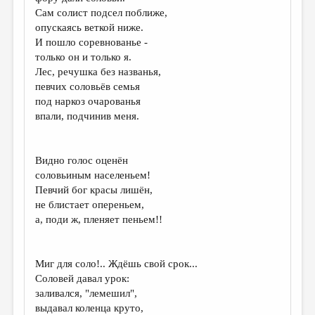
МАЛАЯ ПРОЗА
Сам солист подсел поближе,
опускаясь веткой ниже.
ЭССЕИСТИКА
И пошло соревнованье -
ЛИТЕРАТУРОВЕДЕНИЕ
только он и только я.
Лес, речушка без названья,
КУЛЬТУРОВЕДЕНИЕ
певчих соловьёв семья
под наркоз очарованья
ПУБЛИЦИСТИКА
впали, подчинив меня.
РЕЦЕНЗИРОВАНИЕ
ЦИКЛЫ ПУБЛИКАЦИЙ
Видно голос оценён
соловьиным населеньем!
ТРЕДИАКОВСКИЙ
Певчий бог красы лишён,
МЕДИА
не блистает опереньем,
а, поди ж, пленяет пеньем!!
ВКОНТАКТЕ
Миг для соло!.. Ждёшь свой срок...
Соловей давал урок:
заливался, "лемешил",
выдавал коленца круто,