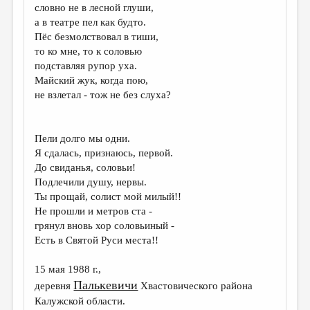
словно не в лесной глуши,
а в театре пел как будто.
Пёс безмолствовал в тиши,
то ко мне, то к соловью
подставляя рупор уха.
Майский жук, когда пою,
не взлетал - тож не без слуха?
Пели долго мы одни.
Я сдалась, признаюсь, первой.
До свиданья, соловьи!
Подлечили душу, нервы.
Ты прощай, солист мой милый!!
Не прошли и метров ста -
грянул вновь хор соловьиный -
Есть в Святой Руси места!!
15 мая 1988 г.,
Палькевичи
деревня
Хвастовического района
Калужской области.