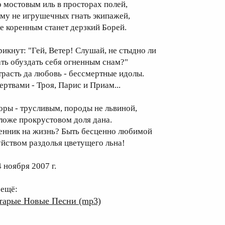
о мостовым иль в просторах полей,
ьму не игрушечных гнать экипажей,
де коренным станет дерзкий Борей.
рикнут: "Гей, Ветер! Слушай, не стыдно ли
ать обуздать себя огненным снам?"
трасть да любовь - бессмертные идолы.
ертвами - Троя, Парис и Приам...
оры - трусливым, породы не львиной,
 ложе прокрустовом доля дана.
енник на жизнь? Быть бесценно любимой
уйством раздолья цветущего льна!
 ноября 2007 г.
 ещё:
тарые Новые Песни (mp3)