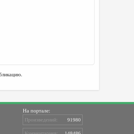
бликацию.
На портале:
Произведений:
91980
Комментариев:
148486