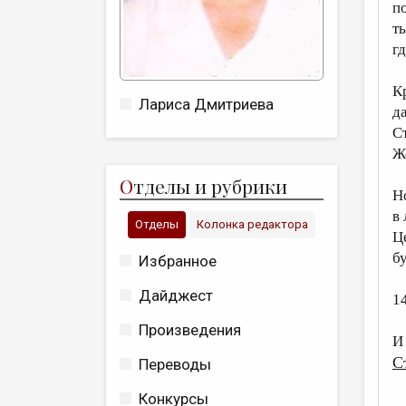
п
т
г
К
Лариса Дмитриева
д
С
Ж
О
тделы и рубрики
Н
в
Отделы
Колонка редактора
Ц
б
Избранное
Дайджест
14
Произведения
И
С
Переводы
Конкурсы