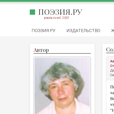
ПОЭЗИЯ.РУ
poezia.ru est. 2001
ПОЭЗИЯ.РУ
ИЗДАТЕЛЬСТВО
Со
А
втор
А
От
Да
Се
П
ч
В
ч
"