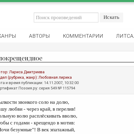
ЖАНРЫ
АВТОРЫ
КОММЕНТАРИИ
ЛИТСА
локрещендное
втор:
Лариса Дмитриева
дел (рубрика, жанр):
Любовная лирика
та и время публикации: 14.11.2007, 10:32:00
ртификат Поэзия.ру: серия 549 № 115794
ылкости звонкого соло на долю,
ашу любви - через край, в перелив!
ольную волю расплёскивать вволю,
тобы с годами - крещендо в мотив:
Ночи безумные"! В век эпатажный,