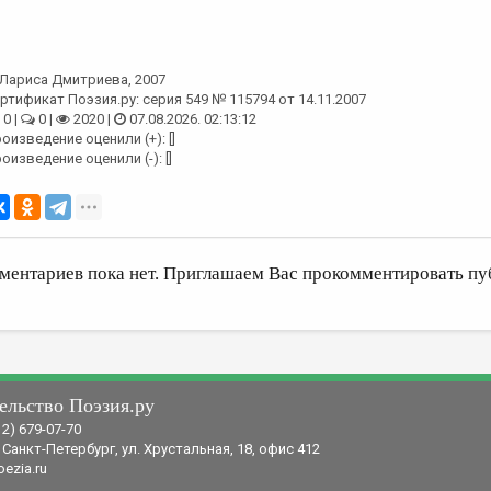
Лариса Дмитриева
, 2007
ртификат Поэзия.ру: серия 549 № 115794 от 14.11.2007
0 |
0 |
2020 |
07.08.2026. 02:13:12
оизведение оценили (+): []
оизведение оценили (-): []
ментариев пока нет. Приглашаем Вас прокомментировать пу
ельство Поэзия.ру
12) 679-07-70
 Санкт-Петербург, ул. Хрустальная, 18, офис 412
ezia.ru