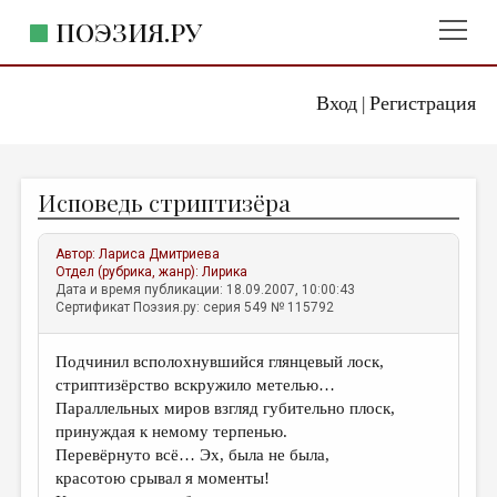
ПОЭЗИЯ.РУ
Вход
Регистрация
ГЛАВНОЕ МЕНЮ
|
ПОЭЗИЯ.РУ
ИЗДАТЕЛЬСТВО
Исповедь стриптизёра
ЖАНРЫ
АВТОРЫ
Автор:
Лариса Дмитриева
Отдел (рубрика, жанр):
Лирика
КОММЕНТАРИИ
Дата и время публикации: 18.09.2007, 10:00:43
Сертификат Поэзия.ру: серия 549 № 115792
ЛИТСАЛОН
Подчинил всполохнувшийся глянцевый лоск,
НОВОСТИ
стриптизёрство вскружило метелью…
ПРАВИЛА САЙТА
Параллельных миров взгляд губительно плоск,
принуждая к немому терпенью.
Перевёрнуто всё… Эх, была не была,
ОТДЕЛЫ И РУБРИКИ
красотою срывал я моменты!
ИЗБРАННОЕ