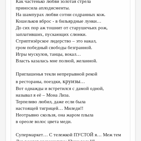
Как частенько любви золотая стрела
приносила аплодисменты.
ДАЙДЖЕСТ
На шампурах любви сотни содранных кож.
ПРОИЗВЕДЕНИЯ
Кошельков вброс - в бильярдные лунки…
До сих пор аж тошнит от старушечьих рож,
ПЕРЕВОДЫ
заплативших, пускающих слюнки.
Стриптизёрское лидерство – это накал,
КОНКУРСЫ
гром победный свободы безгранной.
ДЕТСКАЯ КОМНАТА
Игры мускулов, танцы, вокал…
Власть казалась мне полной, желанной.
КНИЖНАЯ ПОЛКА
Приглашенья текли непрерывной рекой
ОБЗОР ЛИТЕРАТУРЫ
круизы
в рестораны, поездки,
…
СТРАНИЦЫ ПАМЯТИ
Вот однажды и встретился с дамой одной,
называл я её – Мона Лиза.
ОБЪЯВЛЕНИЯ
Терпеливо любил, даже если была
настоящей тигрицей… Миледи!!
КОЛОНКА РЕДАКТОРА
Неотрывно скользя, она жаром плыла
РЕДКОЛЛЕГИЯ
в ореоле волос цвета меди.
ОТ РЕДАКЦИИ
Супермаркет… С тележкой ПУСТОЙ я… Меж тем