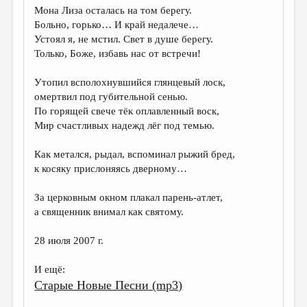
Мона Лиза осталась на том берегу.
Больно, горько… И край недалече…
Устоял я, не мстил. Свет в душе берегу.
Только, Боже, избавь нас от встречи!
Утопил всполохнувшийся глянцевый лоск,
омертвил под губительной сенью.
По горящей свече тёк оплавленный воск,
Мир счастливых надежд лёг под темью.
Как метался, рыдал, вспоминал рыжий бред,
к косяку прислоняясь дверному…
За церковным окном плакал парень-атлет,
а священник внимал как святому.
28 июля 2007 г.
И ещё:
Старые Новые Песни (mp3)