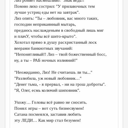
Лиз роняет насмешливо: "Знак ведь!!"
МАЛАЯ ПРОЗА
Помню лихо сострил: "У прилавочных тем
ЭССЕИСТИКА
лучше устриц еды нет на завтрак".
Лиз опять: "Ты – любовник, вас много таких,
ЛИТЕРАТУРОВЕДЕНИЕ
господин неприкаянный мытарь,
предаюсь наслажденьям в свободный лишь миг
КУЛЬТУРОВЕДЕНИЕ
и плачУ, чтобы всё шито-крыто".
ПУБЛИЦИСТИКА
Хохотал прямо в душу расхристанный лоск
веерами банкнотных звучаний:
РЕЦЕНЗИРОВАНИЕ
"Непонятливый!! Лиз – твой божественный босс,
ну, а ты – РАБ ночных излияний!"
ЦИКЛЫ ПУБЛИКАЦИЙ
ТРЕДИАКОВСКИЙ
"Неожиданно, Лиз! Не считаешь ли ты..."
"Разлюбила, уж новый любовник…"
МЕДИА
"Денег тьма, - я прервал, - ни на грош доброты".
"Я, Олег, есмь колючий шиповник".
ВКОНТАКТЕ
Ухожу… Головы всё равно не сносить.
Понял: игры – вот суть бизнесвумен!
Сатана посмеялся, заставив любить
эту ЛЕДИ… Как мир стал безумен!