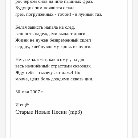
росчерком снов на игле пышных фраз.
Будущих зим появился оскал
ДАЙДЖЕСТ
грёз, погружённых - тобой! - в лунный таз.
ПРОИЗВЕДЕНИЯ
Белая зависть напала на след,
ПЕРЕВОДЫ
вечность надеждами выдаст долги.
Жизни не нужен безвременный склеп
КОНКУРСЫ
сердцу, хлебнувшему кровь из пурги.
ДЕТСКАЯ КОМНАТА
Нет, не заляжет, как в омут, на дно
КНИЖНАЯ ПОЛКА
весь начинённый страстями сквозняк.
Жду тебя - тысячу лет даже! Но -
ОБЗОР ЛИТЕРАТУРЫ
молча, цедя боль дождями сквозь дни.
СТРАНИЦЫ ПАМЯТИ
30 мая 2007 г.
ОБЪЯВЛЕНИЯ
И ещё:
КОЛОНКА РЕДАКТОРА
Старые Новые Песни (mp3)
РЕДКОЛЛЕГИЯ
ОТ РЕДАКЦИИ