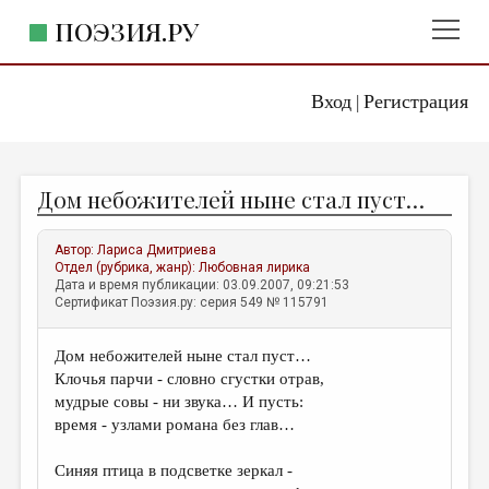
ПОЭЗИЯ.РУ
Вход
Регистрация
ГЛАВНОЕ МЕНЮ
|
ПОЭЗИЯ.РУ
ИЗДАТЕЛЬСТВО
Дом небожителей ныне стал пуст…
ЖАНРЫ
АВТОРЫ
Автор:
Лариса Дмитриева
Отдел (рубрика, жанр):
Любовная лирика
КОММЕНТАРИИ
Дата и время публикации: 03.09.2007, 09:21:53
Сертификат Поэзия.ру: серия 549 № 115791
ЛИТСАЛОН
Дом небожителей ныне стал пуст…
НОВОСТИ
Клочья парчи - словно сгустки отрав,
ПРАВИЛА САЙТА
мудрые совы - ни звука… И пусть:
время - узлами романа без глав…
ОТДЕЛЫ И РУБРИКИ
Синяя птица в подсветке зеркал -
ИЗБРАННОЕ