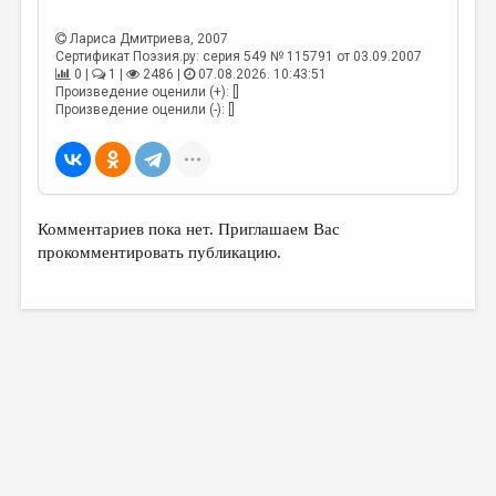
МАЛАЯ ПРОЗА
Лариса Дмитриева
, 2007
ЭССЕИСТИКА
Сертификат Поэзия.ру: серия 549 № 115791 от 03.09.2007
0 |
1 |
2486 |
07.08.2026. 10:43:51
ЛИТЕРАТУРОВЕДЕНИЕ
Произведение оценили (+): []
Произведение оценили (-): []
КУЛЬТУРОВЕДЕНИЕ
ПУБЛИЦИСТИКА
РЕЦЕНЗИРОВАНИЕ
Комментариев пока нет. Приглашаем Вас
ЦИКЛЫ ПУБЛИКАЦИЙ
прокомментировать публикацию.
ТРЕДИАКОВСКИЙ
МЕДИА
ВКОНТАКТЕ