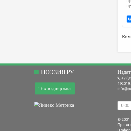
Пр
Пр
Ком
ПОЭЗИЯ.РУ
Издат
+7 (8
192019,
Техподдержка
info@po
© 2001 
Права 
В офор