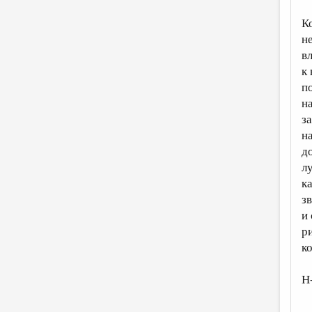
К
н
в
к
п
н
з
н
д
л
к
з
и
р
к
Н