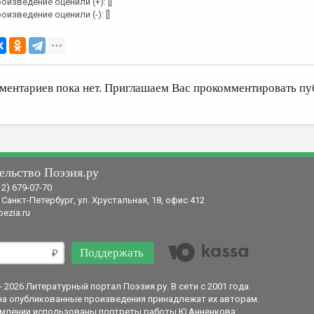
оизведение оценили (+): []
оизведение оценили (-): []
ментариев пока нет. Приглашаем Вас прокомментировать пу
ельство Поэзия.ру
12) 679-07-70
 Санкт-Петербург, ул. Хрустальная, 18, офис 412
ezia.ru
Поддержать
- 2026 Литературный портал Поэзия.ру. В сети с 2001 года.
на опубликованные произведения принадлежат их авторам.
млении использованы портреты работы Ю.Анненкова: