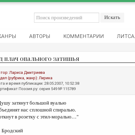
ЖАНРЫ
АВТОРЫ
КОММЕНТАРИИ
ЛИТСА
д плач опального затишья
втор:
Лариса Дмитриева
дел (рубрика, жанр):
Лирика
та и время публикации: 28.05.2007, 10:52:38
ртификат Поэзия.ру: серия 549 № 115789
Душу затянут большой вуалью
бъединят нас сплошной спиралью.
откнут в розетку с этил-моралью…"
. Бродский