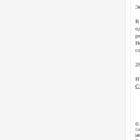
Э
В
о
р
Н
с
28
И
С
Се