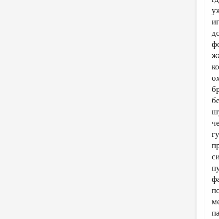
у
и
д
ф
ж
к
о
б
б
ш
ч
г
п
с
п
ф
п
м
п