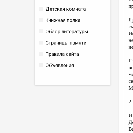
п
Детская комната
Б
Книжная полка
с
Обзор литературы
И
н
Страницы памяти
не
Правила сайта
Г
Объявления
в
м
с
М
2.
И
Д
В