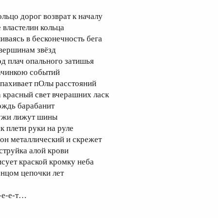
ольцо дорог возврат к началу
е властелин кольца
ливаясь в бесконечность бега
 вершинам звёзд
од плач опального затишья
ачинкою событий
апахивает пОлы расстояний
а красный свет вчерашних ласк
ождь барабанит
ужи лижут шины
ак плети руки на руле
вон металлический и скрежет
 струйка алой крови
исует краской кромку неба
онцом цепочки лет
-е-е-т…