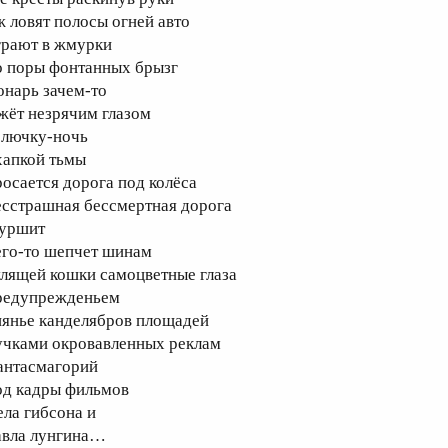
ж ловят полосы огней авто
грают в жмурки
о поры фонтанных брызг
онарь зачем-то
жёт незрячим глазом
олючку-ночь
хапкой тьмы
росается дорога под колёса
есстрашная бессмертная дорога
уршит
его-то шепчет шинам
улящей кошки самоцветные глаза
редупрежденьем
иянье канделябров площадей
учками окровавленных реклам
антасмагорий
од кадры фильмов
ела гибсона и
авла лунгина…