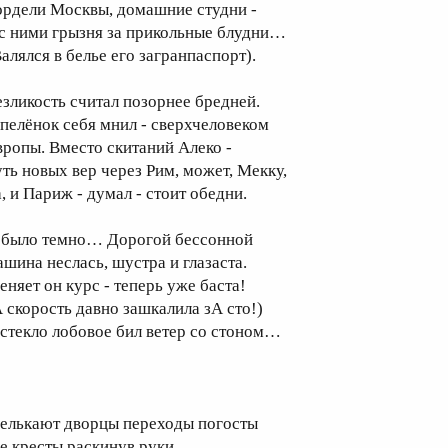
ордели Москвы, домашние студни -
 с ними грызня за прикольные блудни…
Валялся в белье его загранпаспорт).
езликость считал позорнее бредней.
 пелёнок себя мнил - сверхчеловеком
вропы. Вместо скитаний Алеко -
уть новых вер через Рим, может, Мекку,
, и Париж - думал - стоит обедни.
 было темно… Дорогой бессонной
ашина неслась, шустра и глазаста.
еняет он курс - теперь уже баста!
А скорость давно зашкалила зА сто!)
 стекло лобовое бил ветер со стоном…
елькают дворцы переходы погосты
де кресты раскинув руки