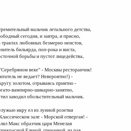
тремительный мальчик летального детства,
вободный сегодня, и завтра, и присно,
а трактах любовных безмерно неистов,
енитель бильярда, поп-рока и виста,
осточной борьбы и пустот лицедейства,
 "Cеребряном веке" - Москвы ресторанчик!
читатель не ведает? Невероятно!) -
 кругу золотом, отрываясь приятно -
огато-вампирно-шикарно-занятно,
утил заводил обольстительный мальчик.
елужью икру ел из лунной розетки
 Классическом зале - Морской отвергая! -
влял Макс образчик царя Менелая
 прекрасной Еленой, гречанкой, из рая