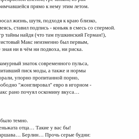
римчавшейся прямо к нему этим летом.
росал жизнь, шутя, подходя к краю близко,
меясь, ставил подпись - коньяк в смесь со спермой.
гр тайны найдя (что там пушкинский Герман!),
еистовый Макс неизменно был первым,
 зная ни в чём ни подвоха, ни риска.
ламурный знаток современного пульса,
питавший писк моды, а также и нормы
орали, упорно пропитанной порно,
вободно "жонглировал" евро в игорном -
акс рано почуял оскомину вкуса…
 было темно.
еньжата отца… Такие у вас бы!
аршава… Берлин… Прочь серые будни: