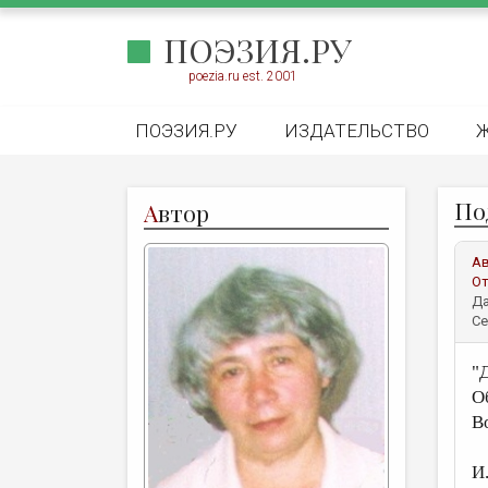
ПОЭЗИЯ.РУ
poezia.ru est. 2001
ПОЭЗИЯ.РУ
ИЗДАТЕЛЬСТВО
По
А
втор
А
От
Да
Се
"
О
В
И