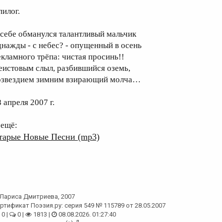
пилог.
 себе обманулся талантливый мальчик
днажды - с небес? - опущенный в осень
екламного трёпа: чистая просинь!!
еистовым слыл, разбившийся оземь,
озвездием зимним взирающий молча…
 апреля 2007 г.
 ещё:
тарые Новые Песни (mp3)
Лариса Дмитриева
, 2007
ртификат Поэзия.ру: серия 549 № 115789 от 28.05.2007
0 |
0 |
1813 |
08.08.2026. 01:27:40