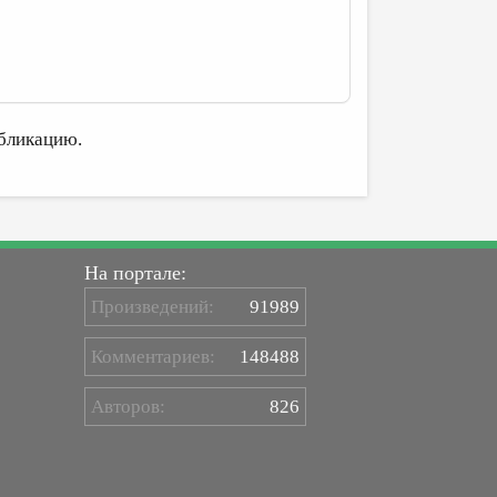
бликацию.
На портале:
Произведений:
91989
Комментариев:
148488
Авторов:
826