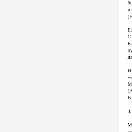
б
и
(
Б
С
Е
п
да
И
м
М
(
В
3.
М
г