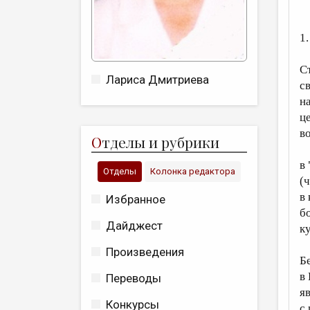
1.
С
Лариса Дмитриева
с
н
ц
в
О
тделы и рубрики
в
Отделы
Колонка редактора
(
в
Избранное
б
Дайджест
к
Произведения
Б
в
Переводы
я
Конкурсы
с