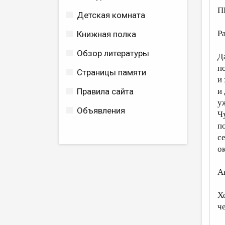
П
Детская комната
Р
Книжная полка
Обзор литературы
Д
п
Страницы памяти
и 
Правила сайта
и
у
Объявления
Чу
п
с
о
А
Х
ч