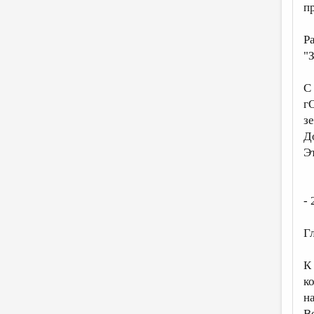
п
Р
"
С
г
з
Д
Э
- 
Г
К 
к
н
В