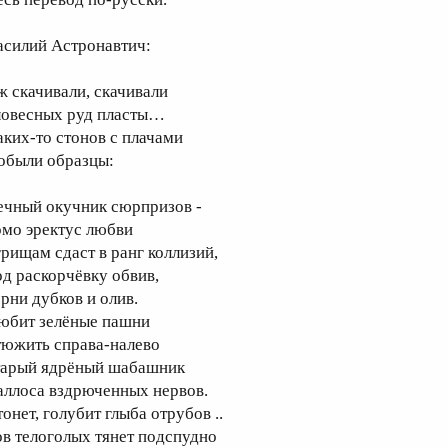
асилий Астронавтич:
ж скачивали, скачивали
ловесных руд пласты…
аких-то стонов с плачами
обыли образцы:
ечный окучник сюрпризов -
омо эректус любви
грищам сдаст в ранг коллизий,
од раскорчёвку обвив,
орни дубков и олив.
юбит зелёные пашни
тюжить справа-налево
тарый ядрёный шабашник
аллоса вздрюченных нервов.
онет, голубит глыба отрубов ..
ов телоголых тянет подспудно