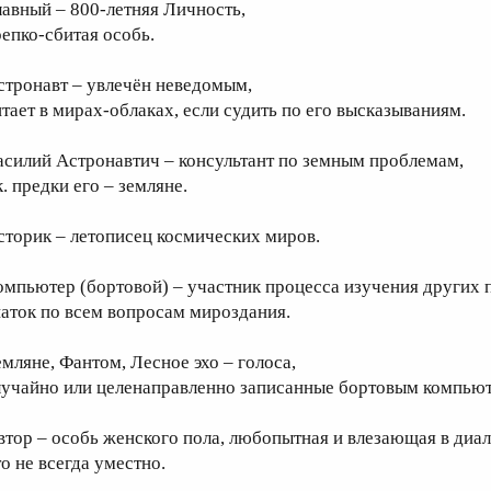
лавный – 800-летняя Личность,
репко-сбитая особь.
стронавт – увлечён неведомым,
итает в мирах-облаках, если судить по его высказываниям.
асилий Астронавтич – консультант по земным проблемам,
к. предки его – земляне.
сторик – летописец космических миров.
омпьютер (бортовой) – участник процесса изучения других п
наток по всем вопросам мироздания.
емляне, Фантом, Лесное эхо – голоса,
лучайно или целенаправленно записанные бортовым компью
втор – особь женского пола, любопытная и влезающая в диал
то не всегда уместно.