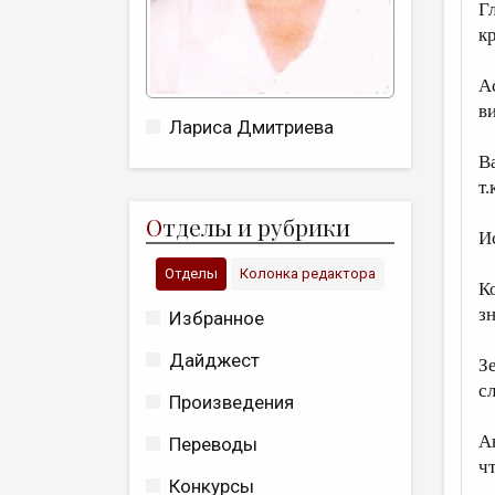
Г
к
А
в
Лариса Дмитриева
В
т.
О
тделы и рубрики
И
Отделы
Колонка редактора
К
з
Избранное
Дайджест
З
с
Произведения
А
Переводы
ч
Конкурсы