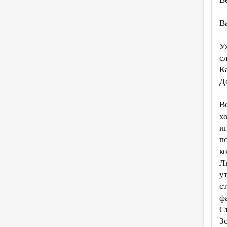
В
У
с
К
Д
В
х
и
п
к
Л
у
с
ф
Ст
З