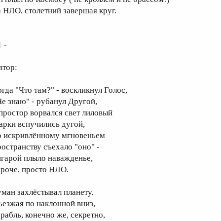
а НЛО, столетний завершая круг.
1 -
втор:
огда "Что там?" - воскликнул Голос,
Не знаю" - рубанул Другой,
 простор ворвался свет лиловый
 арки вспучились дугой,
о искривлённому мгновеньем
ространству съехало "оно" -
игарой плыло наважденье,
ороче, просто НЛО.
уман захлёстывал планету.
ъезжая по наклонной вниз,
орабль, конечно же, секретно,