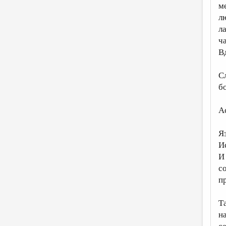
м
л
л
ч
В
С
б
А
Я
И
И
с
пр
Т
н