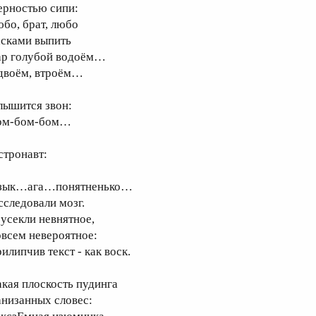
ерностью сипи:
юбо, брат, любо
асками выпить
ар голубой водоём…
двоём, втроём…
лышится звон:
ом-бом-бом…
стронавт:
зык…ага…понятненько…
сследовали мозг.
 усекли невнятное,
овсем невероятное:
илипчив текст - как воск.
акая плоскость пудинга
анизанных словес: