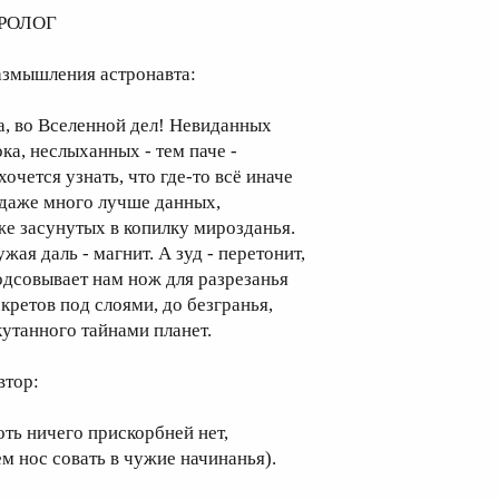
РОЛОГ
азмышления астронавта:
а, во Вселенной дел! Невиданных
ока, неслыханных - тем паче -
хочется узнать, что где-то всё иначе
 даже много лучше данных,
же засунутых в копилку мирозданья.
жая даль - магнит. А зуд - перетонит,
одсовывает нам нож для разрезанья
екретов под слоями, до безгранья,
кутанного тайнами планет.
втор:
оть ничего прискорбней нет,
ем нос совать в чужие начинанья).