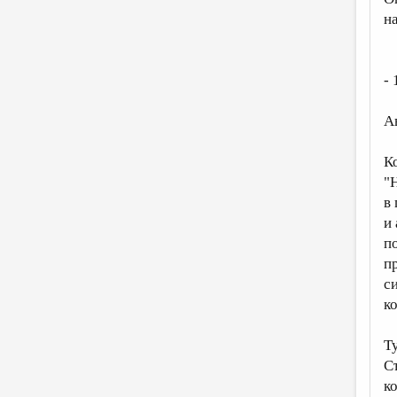
н
- 
А
К
"
в
и
п
п
с
к
Т
С
к