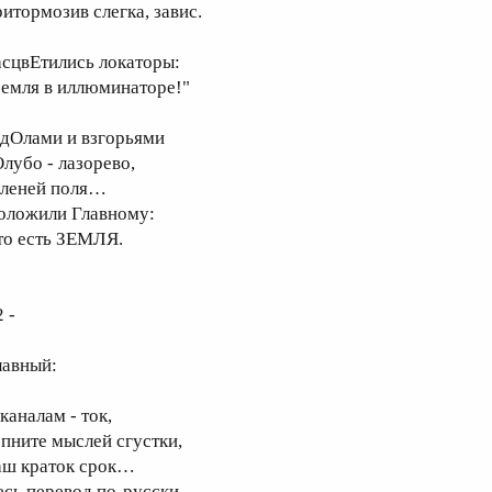
ритормозив слегка, завис.
асцвЕтились локаторы:
Земля в иллюминаторе!"
 дОлами и взгорьями
Олубо - лазорево,
еленей поля…
оложили Главному:
то есть ЗЕМЛЯ.
2 -
лавный:
каналам - ток,
опните мыслей сгустки,
аш краток срок…
есь перевод по-русски.