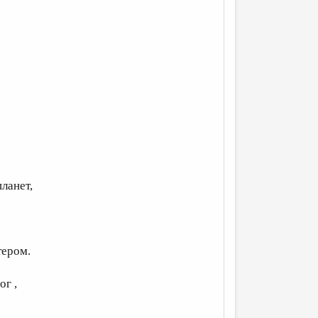
ланет,
тером.
ог ,