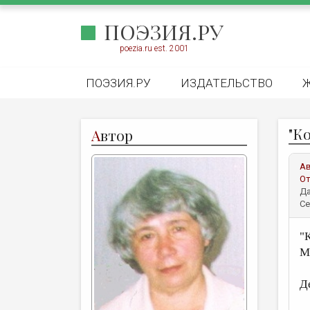
ПОЭЗИЯ.РУ
poezia.ru est. 2001
ПОЭЗИЯ.РУ
ИЗДАТЕЛЬСТВО
"К
А
втор
А
От
Да
Се
"
М
Д