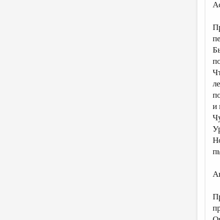
А
П
п
Б
по
Ч
л
п
и
Ч
У
Н
п
А
П
п
О