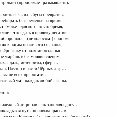
стронавт (продолжает размышлять):
родеть века, их в бусы превратив,
еребирать безвременье на время.
ыть может, для кого-то это бремя,
 мне - что сдать в проявку негатив.
тоб прошлое - (не колосом!) снопом
егло к ногам пытливого сознанья,
о зёрнышку от поля мирозданья -
 не умрёшь в безмолвии слепом.
ужая даль, метеориты, сферы…
ран, Плутон и пасти Чёрных дыр…
о выше всех прерогатив -
ытливый ум - наждак любой аферы.
втор:
рилежный астронавт так заполнял досуг,
рокладывая путь по новым трассам.
н плыл по Космосу ( не кроллем и не брассом!)