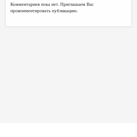
МАЛАЯ ПРОЗА
Комментариев пока нет. Приглашаем Вас
прокомментировать публикацию.
ЭССЕИСТИКА
ЛИТЕРАТУРОВЕДЕНИЕ
КУЛЬТУРОВЕДЕНИЕ
ПУБЛИЦИСТИКА
РЕЦЕНЗИРОВАНИЕ
ЦИКЛЫ ПУБЛИКАЦИЙ
ТРЕДИАКОВСКИЙ
МЕДИА
ВКОНТАКТЕ