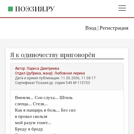
ПОЭЗИЯ.РУ
Вход
Регистрация
ГЛАВНОЕ МЕНЮ
|
ПОЭЗИЯ.РУ
ИЗДАТЕЛЬСТВО
Я к одиночеству приговорён
ЖАНРЫ
АВТОРЫ
Автор:
Лариса Дмитриева
Отдел (рубрика, жанр):
Любовная лирика
КОММЕНТАРИИ
Дата и время публикации: 11.05.2006, 11:08:17
Сертификат Поэзия.ру: серия 549 № 115753
ЛИТСАЛОН
Внемли... Сон слуха... Штиль
НОВОСТИ
слепца... Стезя...
ПРАВИЛА САЙТА
Как в панцирь в боль... Без сил
в провал скользя
мой разум тонет...
ОТДЕЛЫ И РУБРИКИ
Бреду в бреду.
ИЗБРАННОЕ