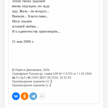
Тепло твоих ладоней
вновь ощущаю, по льду
ДАЙДЖЕСТ
иду. Жаль - не колдун...
ПРОИЗВЕДЕНИЯ
Внемли... Благослави...
Мозг опалён
ПЕРЕВОДЫ
агонией любви...
Я к одиночеству приговорён...
КОНКУРСЫ
ДЕТСКАЯ КОМНАТА
11 мая 2006 г.
КНИЖНАЯ ПОЛКА
ОБЗОР ЛИТЕРАТУРЫ
СТРАНИЦЫ ПАМЯТИ
Лариса Дмитриева
, 2006
Сертификат Поэзия.ру: серия 549 № 115753 от 11.05.2006
ОБЪЯВЛЕНИЯ
0 |
0 |
2305 |
07.08.2026. 23:32:59
Произведение оценили (+): []
КОЛОНКА РЕДАКТОРА
Произведение оценили (-): []
РЕДКОЛЛЕГИЯ
ОТ РЕДАКЦИИ