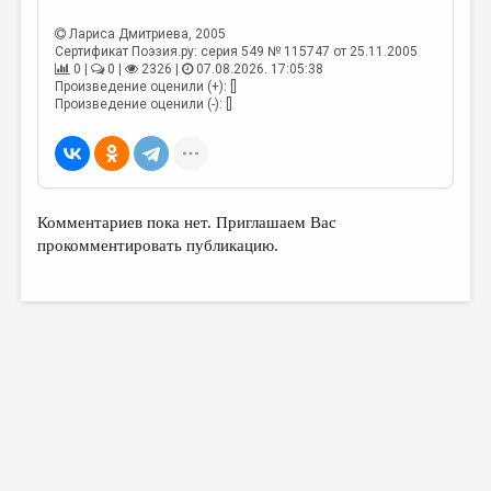
МАЛАЯ ПРОЗА
Лариса Дмитриева
, 2005
ЭССЕИСТИКА
Сертификат Поэзия.ру: серия 549 № 115747 от 25.11.2005
0 |
0 |
2326 |
07.08.2026. 17:05:38
ЛИТЕРАТУРОВЕДЕНИЕ
Произведение оценили (+): []
Произведение оценили (-): []
КУЛЬТУРОВЕДЕНИЕ
ПУБЛИЦИСТИКА
РЕЦЕНЗИРОВАНИЕ
Комментариев пока нет. Приглашаем Вас
ЦИКЛЫ ПУБЛИКАЦИЙ
прокомментировать публикацию.
ТРЕДИАКОВСКИЙ
МЕДИА
ВКОНТАКТЕ