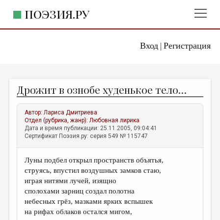
ПОЭЗИЯ.РУ
Вход
Регистрация
ГЛАВНОЕ МЕНЮ
|
ПОЭЗИЯ.РУ
ИЗДАТЕЛЬСТВО
Дрожит в ознобе худенькое тело…
ЖАНРЫ
АВТОРЫ
Автор:
Лариса Дмитриева
Отдел (рубрика, жанр):
Любовная лирика
КОММЕНТАРИИ
Дата и время публикации: 25.11.2005, 09:04:41
Сертификат Поэзия.ру: серия 549 № 115747
ЛИТСАЛОН
Луны подбел открыл пространств объятья,
НОВОСТИ
струясь, впустил воздушных замков стаю,
ПРАВИЛА САЙТА
играя нитями лучей, изящно
сполохами зарниц создал полотна
небесных грёз, мазками ярких вспышек
ОТДЕЛЫ И РУБРИКИ
на рифах облаков остался мигом,
ИЗБРАННОЕ