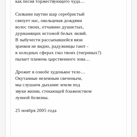
как песня торжествующего чуда…
ДАЙДЖЕСТ
Силками паутин шар серебристый
ПРОИЗВЕДЕНИЯ
связует нас, окольцевав дождями
волос твоих, отчаянно душистых,
ПЕРЕВОДЫ
дурманящих истомой белых лилий.
В зыбучести рассыпавшейся вязи
КОНКУРСЫ
зрачков не видно, радужницы тают -
ДЕТСКАЯ КОМНАТА
в холодных сферах глаз твоих (тигриных?)
пылает пламень царственного зова…
КНИЖНАЯ ПОЛКА
Дрожит в ознобе худенькое тело…
ОБЗОР ЛИТЕРАТУРЫ
Окутанные неземным свеченьем,
СТРАНИЦЫ ПАМЯТИ
мы слушаем дыхание земли под
звуки жизни, стекающей блаженством
ОБЪЯВЛЕНИЯ
лунной белизны.
КОЛОНКА РЕДАКТОРА
25 ноября 2005 года
РЕДКОЛЛЕГИЯ
ОТ РЕДАКЦИИ