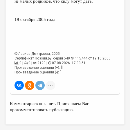
из малых родников, что силу могут дать.
ДАЙДЖЕСТ
ПРОИЗВЕДЕНИЯ
19 октября 2005 года
ПЕРЕВОДЫ
КОНКУРСЫ
ДЕТСКАЯ КОМНАТА
Лариса Дмитриева
, 2005
Сертификат Поэзия.ру: серия 549 № 115744 от 19.10.2005
КНИЖНАЯ ПОЛКА
0 |
0 |
2120 |
07.08.2026. 17:33:51
Произведение оценили (+): []
ОБЗОР ЛИТЕРАТУРЫ
Произведение оценили (-): []
СТРАНИЦЫ ПАМЯТИ
ОБЪЯВЛЕНИЯ
КОЛОНКА РЕДАКТОРА
Комментариев пока нет. Приглашаем Вас
прокомментировать публикацию.
РЕДКОЛЛЕГИЯ
ОТ РЕДАКЦИИ