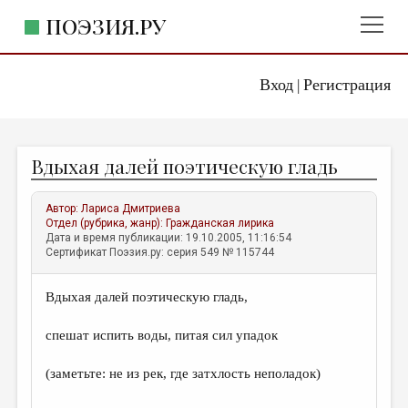
ПОЭЗИЯ.РУ
Вход
Регистрация
ГЛАВНОЕ МЕНЮ
|
ПОЭЗИЯ.РУ
ИЗДАТЕЛЬСТВО
Вдыхая далей поэтическую гладь
ЖАНРЫ
АВТОРЫ
Автор:
Лариса Дмитриева
Отдел (рубрика, жанр):
Гражданская лирика
КОММЕНТАРИИ
Дата и время публикации: 19.10.2005, 11:16:54
Сертификат Поэзия.ру: серия 549 № 115744
ЛИТСАЛОН
Вдыхая далей поэтическую гладь,
НОВОСТИ
ПРАВИЛА САЙТА
спешат испить воды, питая сил упадок
(заметьте: не из рек, где затхлость неполадок)
ОТДЕЛЫ И РУБРИКИ
ИЗБРАННОЕ