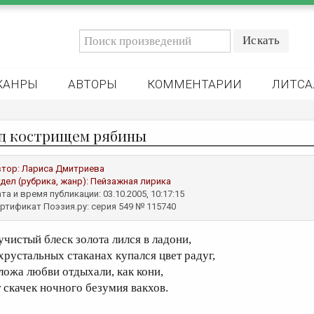
ЖАНРЫ
АВТОРЫ
КОММЕНТАРИИ
ЛИТСА
д кострищем рябины
втор:
Лариса Дмитриева
дел (рубрика, жанр):
Пейзажная лирика
та и время публикации: 03.10.2005, 10:17:15
ртификат Поэзия.ру: серия 549 № 115740
учистый блеск золота лился в ладони,
 хрустальных стаканах купался цвет радуг,
 ложа любви отдыхали, как кони,
т скачек ночного безумия вакхов.