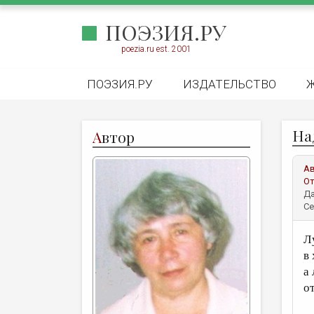
ПОЭЗИЯ.РУ
poezia.ru est. 2001
ПОЭЗИЯ.РУ
ИЗДАТЕЛЬСТВО
На
А
втор
А
От
Да
Се
Л
в
а
о