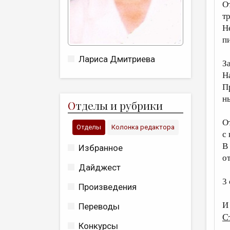
О
т
Н
п
Лариса Дмитриева
З
Н
П
н
О
тделы и рубрики
О
Отделы
Колонка редактора
с
В
Избранное
о
Дайджест
3
Произведения
И
Переводы
С
Конкурсы