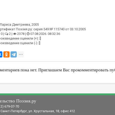
Лариса Дмитриева
, 2005
ртификат Поэзия.ру: серия 549 № 115740 от 03.10.2005
0 |
2 |
2378 |
07.08.2026. 08:32:36
оизведение оценили (+): []
оизведение оценили (-): []
ментариев пока нет. Приглашаем Вас прокомментировать пу
ельство Поэзия.ру
12) 679-07-70
 Санкт-Петербург, ул. Хрустальная, 18, офис 412