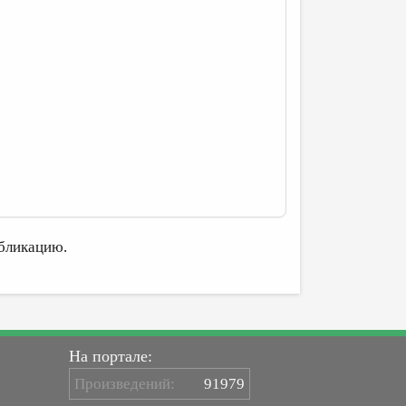
бликацию.
На портале:
Произведений:
91979