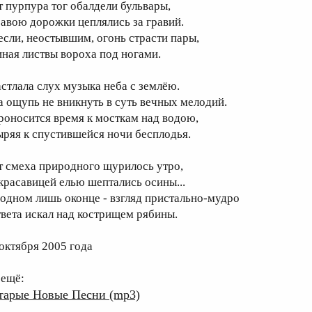
т пурпура тог обалдели бульвары,
равою дорожки цеплялись за гравий.
если, неостывшим, огонь страсти пары,
иная листвы вороха под ногами.
астлала слух музыка неба с землёю.
а ощупь не вникнуть в суть вечных мелодий.
роносится время к мосткам над водою,
ыряя к спустившейся ночи бесплодья.
т смеха природного щурилось утро,
 красавицей елью шептались осины...
 одном лишь оконце - взгляд пристально-мудро
твета искал над кострищем рябины.
 октября 2005 года
 ещё:
тарые Новые Песни (mp3)