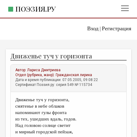
ПОЭЗИЯ.РУ
Вход
Регистрация
ГЛАВНОЕ МЕНЮ
|
ПОЭЗИЯ.РУ
ИЗДАТЕЛЬСТВО
Движенье туч у горизонта
ЖАНРЫ
АВТОРЫ
Автор:
Лариса Дмитриева
Отдел (рубрика, жанр):
Гражданская лирика
КОММЕНТАРИИ
Дата и время публикации: 07.05.2005, 09:08:22
Сертификат Поэзия.ру: серия 549 № 115734
ЛИТСАЛОН
Движенье туч у горизонта,
НОВОСТИ
смятенье в небе облаков
ПРАВИЛА САЙТА
напоминают гулы фронта
из тех, ушедших вдаль, годов.
Над головою солнце светит
ОТДЕЛЫ И РУБРИКИ
и мирный городской пейзаж,
ИЗБРАННОЕ