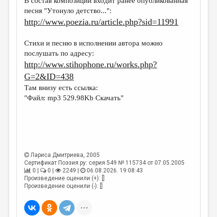
В состав композиции входит ранее опубликованная
МАЛАЯ ПРОЗА
песня "Утонуло детство...":
ЭССЕИСТИКА
http://www.poezia.ru/article.php?sid=11991
ЛИТЕРАТУРОВЕДЕНИЕ
Стихи и песню в исполнении автора можно
КУЛЬТУРОВЕДЕНИЕ
послушать по адресу:
http://www.stihophone.ru/works.php?
ПУБЛИЦИСТИКА
G=2&ID=438
РЕЦЕНЗИРОВАНИЕ
Там внизу есть ссылка:
"Файл: mp3 529.98Kb Скачать"
ЦИКЛЫ ПУБЛИКАЦИЙ
ТРЕДИАКОВСКИЙ
МЕДИА
ВКОНТАКТЕ
Лариса Дмитриева
, 2005
Сертификат Поэзия.ру: серия 549 № 115734 от 07.05.2005
0 |
0 |
2249 |
06.08.2026. 19:08:43
Произведение оценили (+): []
Произведение оценили (-): []