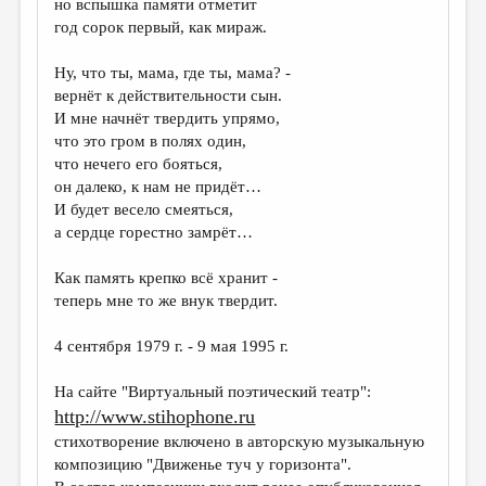
но вспышка памяти отметит
год сорок первый, как мираж.
ДАЙДЖЕСТ
ПРОИЗВЕДЕНИЯ
Ну, что ты, мама, где ты, мама? -
вернёт к действительности сын.
ПЕРЕВОДЫ
И мне начнёт твердить упрямо,
что это гром в полях один,
КОНКУРСЫ
что нечего его бояться,
ДЕТСКАЯ КОМНАТА
он далеко, к нам не придёт…
И будет весело смеяться,
КНИЖНАЯ ПОЛКА
а сердце горестно замрёт…
ОБЗОР ЛИТЕРАТУРЫ
Как память крепко всё хранит -
СТРАНИЦЫ ПАМЯТИ
теперь мне то же внук твердит.
ОБЪЯВЛЕНИЯ
4 сентября 1979 г. - 9 мая 1995 г.
КОЛОНКА РЕДАКТОРА
На сайте "Виртуальный поэтический театр":
http://www.stihophone.ru
РЕДКОЛЛЕГИЯ
стихотворение включено в авторскую музыкальную
ОТ РЕДАКЦИИ
композицию "Движенье туч у горизонта".