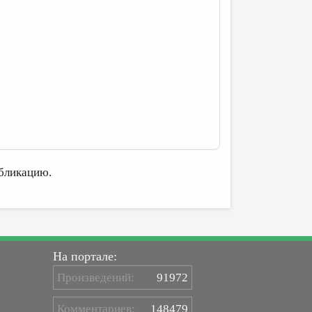
бликацию.
На портале:
Произведений:
91972
Комментариев:
148479