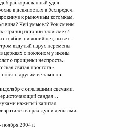
удеб раскорчёванный удел,
росив в девяностых в беспредел,
прокинув к рыночным котомкам.
ья вина? Чей умысел? Рок смены
ль страниц истории злой смех?
 столбов, ни линий нет, ни вех -
етром вздутый парус перемены
 в церквях с поклоном у иконы
олят о прощеньи неспроста.
усская святая простота -
е понять другим её законов.
анделябр с оплывшими свечами,
еер,источающий сандал…
нуками нажитый капитал
ревратился в прах души деньгами.
 ноября 2004 г.