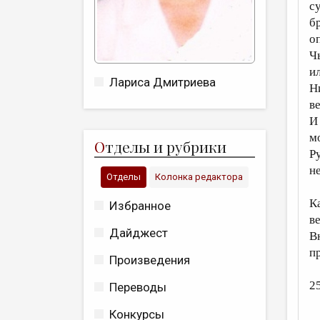
с
б
о
Ч
и
Лариса Дмитриева
Ни
в
И
м
О
тделы и рубрики
Р
н
Отделы
Колонка редактора
К
Избранное
в
Дайджест
В
п
Произведения
25
Переводы
Конкурсы