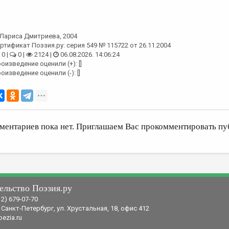
Лариса Дмитриева
, 2004
ртификат Поэзия.ру: серия 549 № 115722 от 26.11.2004
0 |
0 |
2124 |
06.08.2026. 14:06:24
оизведение оценили (+): []
оизведение оценили (-): []
ментариев пока нет. Приглашаем Вас прокомментировать пу
ельство Поэзия.ру
12) 679-07-70
 Санкт-Петербург, ул. Хрустальная, 18, офис 412
ezia.ru