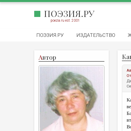
ПОЭЗИЯ.РУ
poezia.ru est. 2001
ПОЭЗИЯ.РУ
ИЗДАТЕЛЬСТВО
Ка
А
втор
А
От
Да
Се
К
в
Б
в
В