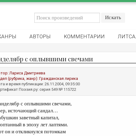
ЖАНРЫ
АВТОРЫ
КОММЕНТАРИИ
ЛИТСА
нделябр с оплывшими свечами
втор:
Лариса Дмитриева
дел (рубрика, жанр):
Гражданская лирика
та и время публикации: 26.11.2004, 09:35:00
ртификат Поэзия.ру: серия 549 № 115722
анделябр с оплывшими свечами,
еер, источающий сандал…
абушкин заветный капитал,
топтанный в эпоху лет лаптями.
от он и откликнулся потомкам