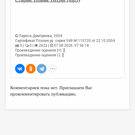
МАЛАЯ ПРОЗА
ЭССЕИСТИКА
ЛИТЕРАТУРОВЕДЕНИЕ
КУЛЬТУРОВЕДЕНИЕ
Лариса Дмитриева
, 2004
Сертификат Поэзия.ру: серия 549 № 115720 от 22.10.2004
ПУБЛИЦИСТИКА
0 |
0 |
2622 |
07.08.2026. 07:36:18
Произведение оценили (+): []
РЕЦЕНЗИРОВАНИЕ
Произведение оценили (-): []
ЦИКЛЫ ПУБЛИКАЦИЙ
ТРЕДИАКОВСКИЙ
МЕДИА
Комментариев пока нет. Приглашаем Вас
прокомментировать публикацию.
ВКОНТАКТЕ