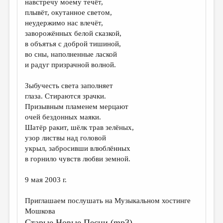
навстречу моему течёт,
плывёт, окутанное светом,
ДАЙДЖЕСТ
неудержимо нас влечёт,
ПРОИЗВЕДЕНИЯ
заворожённых белой сказкой,
в объятья с доброй тишиной,
ПЕРЕВОДЫ
во сны, наполненные лаской
и радуг призрачной волной.
КОНКУРСЫ
ДЕТСКАЯ КОМНАТА
Зыбучесть света заполняет
глаза. Стираются зрачки.
КНИЖНАЯ ПОЛКА
Призывным пламенем мерцают
очей бездонных маяки.
ОБЗОР ЛИТЕРАТУРЫ
Шатёр ракит, шёлк трав зелёных,
СТРАНИЦЫ ПАМЯТИ
узор листвы над головой
укрыл, забросивши влюблённых
ОБЪЯВЛЕНИЯ
в горнило чувств любви земной.
КОЛОНКА РЕДАКТОРА
9 мая 2003 г.
РЕДКОЛЛЕГИЯ
Приглашаем послушать на Музыкальном хостинге
ОТ РЕДАКЦИИ
Мошкова
Старые Новые Песни (mp3)