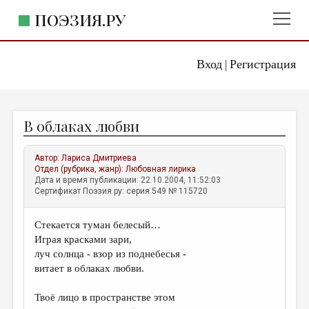
ПОЭЗИЯ.РУ
Вход
Регистрация
ГЛАВНОЕ МЕНЮ
|
ПОЭЗИЯ.РУ
ИЗДАТЕЛЬСТВО
В облаках любви
ЖАНРЫ
АВТОРЫ
Автор:
Лариса Дмитриева
Отдел (рубрика, жанр):
Любовная лирика
КОММЕНТАРИИ
Дата и время публикации: 22.10.2004, 11:52:03
Сертификат Поэзия.ру: серия 549 № 115720
ЛИТСАЛОН
Стекается туман белесый…
НОВОСТИ
Играя красками зари,
ПРАВИЛА САЙТА
луч солнца - взор из поднебесья -
витает в облаках любви.
ОТДЕЛЫ И РУБРИКИ
Твоё лицо в пространстве этом
ИЗБРАННОЕ