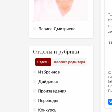
"
п
пе
Лариса Дмитриева
лю
11
О
тделы и рубрики
Отделы
Колонка редактора
Избранное
Се
Дайджест
Пр
Произведения
Пр
Переводы
Конкурсы