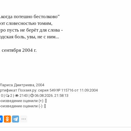
...когда потешно бестолково"
оэт словесностью томим,
ро пусть не берёт для слова -
дская боль, увы, не с ним...
 сентября 2004 г.
Лариса Дмитриева
, 2004
ртификат Поэзия.ру: серия 549 № 115716 от 11.09.2004
0 |
2 |
2143 |
06.08.2026. 21:58:13
оизведение оценили (+): []
оизведение оценили (-): []