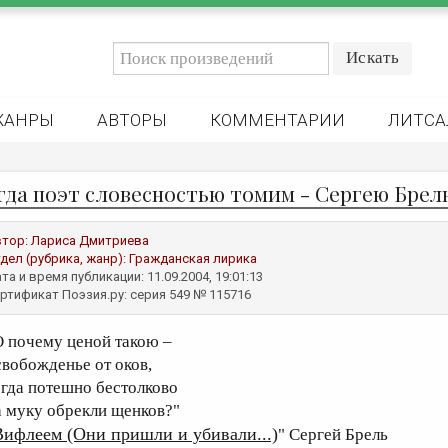
ЖАНРЫ
АВТОРЫ
КОММЕНТАРИИ
ЛИТСА
гда поэт словесностью томим - Сергею Брел
втор:
Лариса Дмитриева
дел (рубрика, жанр):
Гражданская лирика
та и время публикации: 11.09.2004, 19:01:13
ртификат Поэзия.ру: серия 549 № 115716
О почему ценой такою –
свобожденье от оков,
огда потешно бестолково
а муку обрекли щенков?"
Вифлеем (Они пришли и убивали...)
" Сергей Брель