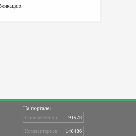
бликацию.
На портале:
Произведений:
91978
Комментариев:
148486