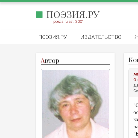
ПОЭЗИЯ.РУ
poezia.ru est. 2001
ПОЭЗИЯ.РУ
ИЗДАТЕЛЬСТВО
Ко
А
втор
А
От
Да
Се
"
о
к
н
"